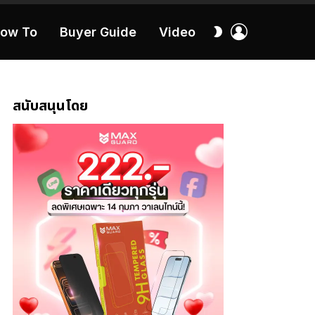
เข้า
สลับ
ow To
Buyer Guide
Video
สู่
ผิว
ระบบ
40:16
สนับสนุนโดย