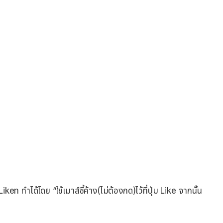
eท ทำได้โดย “ใช้เมาส์ชี้ค้าง(ไม่ต้องกด)ไว้ที่ปุ่ม Like จากนั้น