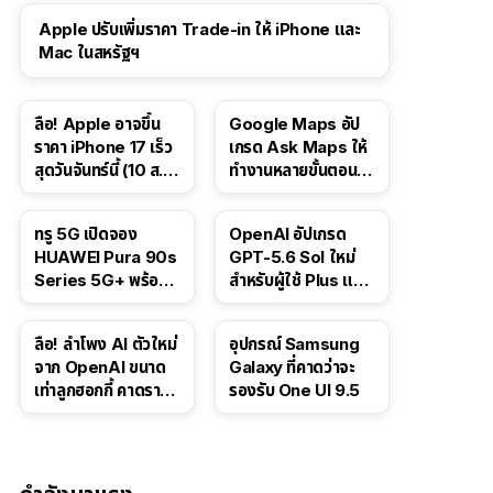
Apple ปรับเพิ่มราคา Trade-in ให้ iPhone และ
Mac ในสหรัฐฯ
ลือ! Apple อาจขึ้น
Google Maps อัป
ราคา iPhone 17 เร็ว
เกรด Ask Maps ให้
สุดวันจันทร์นี้ (10 ส.ค.
ทำงานหลายขั้นตอนได้
2026)
เช่น สั่งอาหาร,
ติดตามขนส่ง
ทรู 5G เปิดจอง
OpenAI อัปเกรด
สาธารณะ
HUAWEI Pura 90s
GPT-5.6 Sol ใหม่
Series 5G+ พร้อม
สำหรับผู้ใช้ Plus และ
ส่วนลดสูงสุด 19,400
Pro และขยาย GPT-
บาท
5.6 Luna ให้ผู้ใช้ฟรี
ลือ! ลำโพง AI ตัวใหม่
อุปกรณ์ Samsung
จาก OpenAI ขนาด
Galaxy ที่คาดว่าจะ
เท่าลูกฮอกกี้ คาดราคา
รองรับ One UI 9.5
เริ่มราว 10,000 บาท