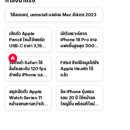
กำลังมาแรง
วิธีลบแอป, uninstall แอปบน Mac อัปเดต 2023
เปิดตัว Apple
นักวิเคราะห์คาด
Pencil ใหม่ใช้พอร์ต
iPhone 18 Pro อาจ
USB-C ราคา 3,190
แพงขึ้นสูงสุด 300
บาท ขาย พ.ย. 2023
ดอลลาร์ เริ่มต้นแตะ
นี้
1,399 ดอลลาร์
วิธีตั้งค่า Safari ให้
Fitbit ซิงก์ข้อมูลไปยัง
ลื่นไหลระดับ 120 fps
Apple Health ได้
สำหรับ iPhone และ
แล้ว
iPad
สรุปเปิดตัว Apple
ลือ iPhone รุ่นครบ
Watch Series 11
รอบ 20 ปี ใช้หน้าจอ
หน้าจอทนทานกว่าเดิม
ใหญ่ขึ้น พร้อมดีไซน์ไร้
2 เท่า เน้นฟีเจอร์
ขอบโค้งทั้งสี่ด้าน
สุขภาพ