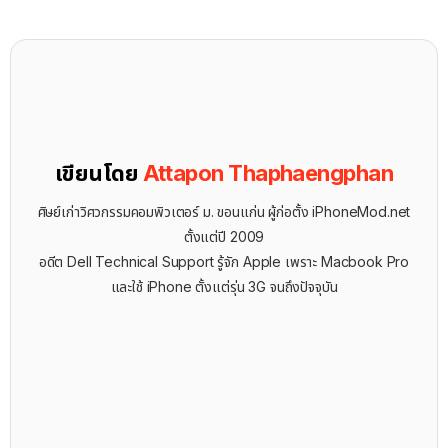
เขียนโดย
Attapon Thaphaengphan
ศิษย์เก่าวิศวกรรมคอมพิวเตอร์ ม. ขอนแก่น ผู้ก่อตั้ง iPhoneMod.net
ตั้งแต่ปี 2009
อดีต Dell Technical Support รู้จัก ​Apple เพราะ Macbook Pro
และใช้ iPhone ตั้งแต่รุ่น 3G จนถึงปัจจุบัน