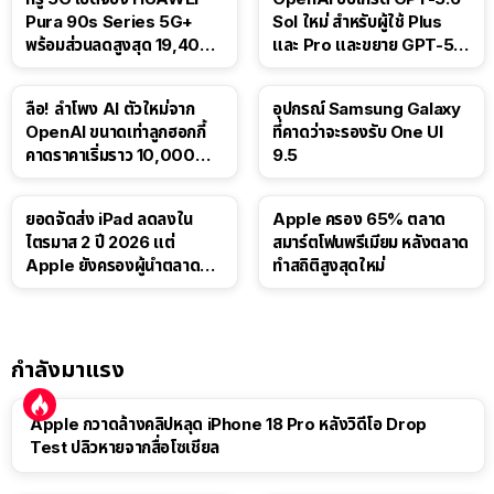
Pura 90s Series 5G+
Sol ใหม่ สำหรับผู้ใช้ Plus
พร้อมส่วนลดสูงสุด 19,400
และ Pro และขยาย GPT-5.6
บาท
Luna ให้ผู้ใช้ฟรี
ลือ! ลำโพง AI ตัวใหม่จาก
อุปกรณ์ Samsung Galaxy
OpenAI ขนาดเท่าลูกฮอกกี้
ที่คาดว่าจะรองรับ One UI
คาดราคาเริ่มราว 10,000
9.5
บาท
ยอดจัดส่ง iPad ลดลงใน
Apple ครอง 65% ตลาด
ไตรมาส 2 ปี 2026 แต่
สมาร์ตโฟนพรีเมียม หลังตลาด
Apple ยังครองผู้นำตลาด
ทำสถิติสูงสุดใหม่
แท็บเล็ต
กำลังมาแรง
Apple กวาดล้างคลิปหลุด iPhone 18 Pro หลังวิดีโอ Drop
Test ปลิวหายจากสื่อโซเชียล