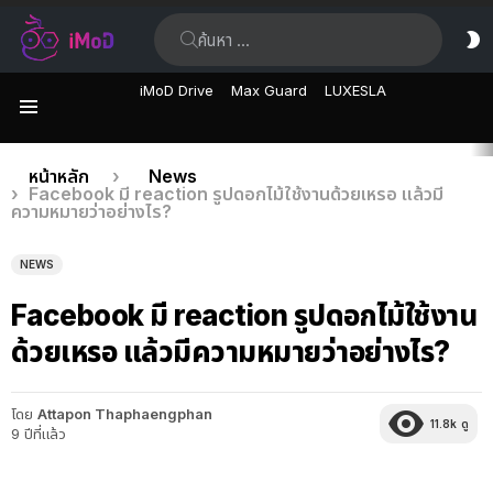
ค้นหา:
ส
ผิ
iMoD Drive
Max Guard
LUXESLA
เมนู
เรื่อง
คุณอยู่ที่นี่:
หน้าหลัก
News
Facebook มี reaction รูปดอกไม้ใช้งานด้วยเหรอ แล้วมี
ล่าสุด
ความหมายว่าอย่างไร?
NEWS
Facebook มี reaction รูปดอกไม้ใช้งาน
ด้วยเหรอ แล้วมีความหมายว่าอย่างไร?
โดย
Attapon Thaphaengphan
11.8k
ดู
9 ปีที่แล้ว