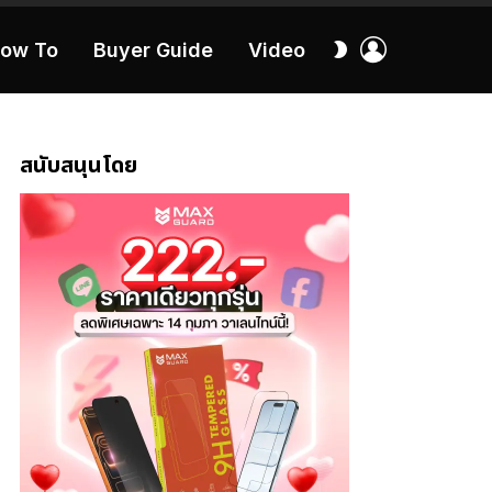
เข้า
สลับ
ow To
Buyer Guide
Video
สู่
ผิว
ระบบ
40:16
สนับสนุนโดย