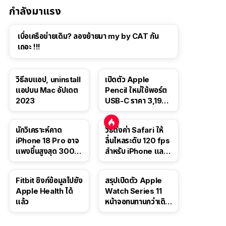
กำลังมาแรง
เบื่อเครือข่ายเดิม? ลองย้ายมา my by CAT กัน
เถอะ !!!
วิธีลบแอป, uninstall
เปิดตัว Apple
แอปบน Mac อัปเดต
Pencil ใหม่ใช้พอร์ต
2023
USB-C ราคา 3,190
บาท ขาย พ.ย. 2023
นี้
นักวิเคราะห์คาด
วิธีตั้งค่า Safari ให้
iPhone 18 Pro อาจ
ลื่นไหลระดับ 120 fps
แพงขึ้นสูงสุด 300
สำหรับ iPhone และ
ดอลลาร์ เริ่มต้นแตะ
iPad
1,399 ดอลลาร์
Fitbit ซิงก์ข้อมูลไปยัง
สรุปเปิดตัว Apple
Apple Health ได้
Watch Series 11
แล้ว
หน้าจอทนทานกว่าเดิม
2 เท่า เน้นฟีเจอร์
สุขภาพ