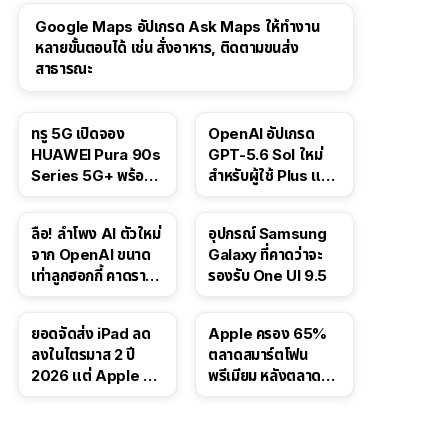
Google Maps อัปเกรด Ask Maps ให้ทำงาน
หลายขั้นตอนได้ เช่น สั่งอาหาร, ติดตามขนส่ง
สาธารณะ
ทรู 5G เปิดจอง
OpenAI อัปเกรด
HUAWEI Pura 90s
GPT-5.6 Sol ใหม่
Series 5G+ พร้อม
สำหรับผู้ใช้ Plus และ
ส่วนลดสูงสุด 19,400
Pro และขยาย GPT-
บาท
5.6 Luna ให้ผู้ใช้ฟรี
ลือ! ลำโพง AI ตัวใหม่
อุปกรณ์ Samsung
จาก OpenAI ขนาด
Galaxy ที่คาดว่าจะ
เท่าลูกฮอกกี้ คาดราคา
รองรับ One UI 9.5
เริ่มราว 10,000 บาท
ยอดจัดส่ง iPad ลด
Apple ครอง 65%
ลงในไตรมาส 2 ปี
ตลาดสมาร์ตโฟน
2026 แต่ Apple ยัง
พรีเมียม หลังตลาดทำ
ครองผู้นำตลาด
สถิติสูงสุดใหม่
แท็บเล็ต