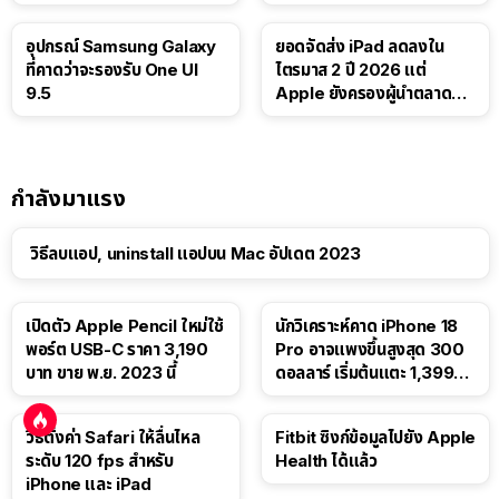
Luna ให้ผู้ใช้ฟรี
บาท
อุปกรณ์ Samsung Galaxy
ยอดจัดส่ง iPad ลดลงใน
ที่คาดว่าจะรองรับ One UI
ไตรมาส 2 ปี 2026 แต่
9.5
Apple ยังครองผู้นำตลาด
แท็บเล็ต
กำลังมาแรง
วิธีลบแอป, uninstall แอปบน Mac อัปเดต 2023
เปิดตัว Apple Pencil ใหม่ใช้
นักวิเคราะห์คาด iPhone 18
พอร์ต USB-C ราคา 3,190
Pro อาจแพงขึ้นสูงสุด 300
บาท ขาย พ.ย. 2023 นี้
ดอลลาร์ เริ่มต้นแตะ 1,399
ดอลลาร์
วิธีตั้งค่า Safari ให้ลื่นไหล
Fitbit ซิงก์ข้อมูลไปยัง Apple
ระดับ 120 fps สำหรับ
Health ได้แล้ว
iPhone และ iPad