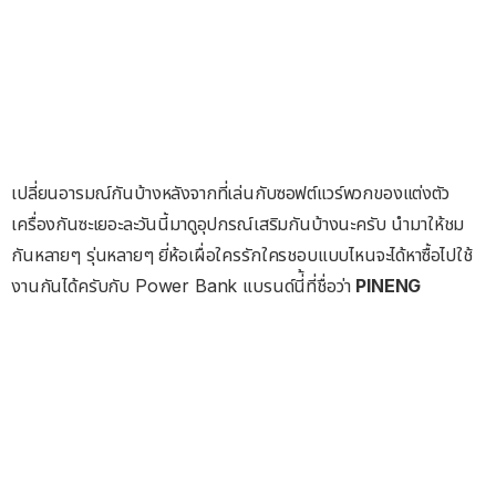
เปลี่ยนอารมณ์กันบ้างหลังจากที่เล่นกับซอฟต์แวร์พวกของแต่งตัว
เครื่องกันซะเยอะละวันนี้มาดูอุปกรณ์เสริมกันบ้างนะครับ นำมาให้ชม
กันหลายๆ รุ่นหลายๆ ยี่ห้อเผื่อใครรักใครชอบแบบไหนจะได้หาซื้อไปใช้
งานกันได้ครับกับ Power Bank แบรนด์นี่้ที่ชื่อว่า
PINENG