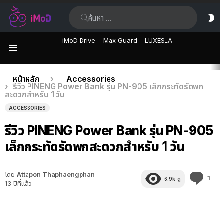
ค้นหา:
ส
ผิ
iMoD Drive
Max Guard
LUXESLA
เมนู
เรื่อง
คุณอยู่ที่นี่:
หน้าหลัก
Accessories
รีวิว PINENG Power Bank รุ่น PN-905 เล็กกระทัดรัดพก
ล่าสุด
สะดวกสำหรับ 1 วัน
ACCESSORIES
รีวิว PINENG Power Bank รุ่น PN-905
เล็กกระทัดรัดพกสะดวกสำหรับ 1 วัน
โดย
Attapon Thaphaengphan
คว
1
6.9k
ดู
13 ปีที่แล้ว
คิด
เห็