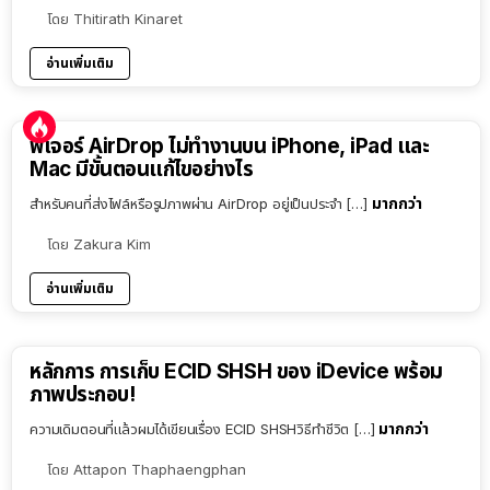
โดย
Thitirath Kinaret
อ่านเพิ่มเติม
ฟีเจอร์ AirDrop ไม่ทำงานบน iPhone, iPad และ
Mac มีขั้นตอนแก้ไขอย่างไร
มากกว่า
สำหรับคนที่ส่งไฟล์หรือรูปภาพผ่าน AirDrop อยู่เป็นประจำ […]
โดย
Zakura Kim
อ่านเพิ่มเติม
หลักการ การเก็บ ECID SHSH ของ iDevice พร้อม
ภาพประกอบ!
มากกว่า
ความเดิมตอนที่แล้วผมได้เขียนเรื่อง ECID SHSHวิธีทำชีวิต […]
โดย
Attapon Thaphaengphan