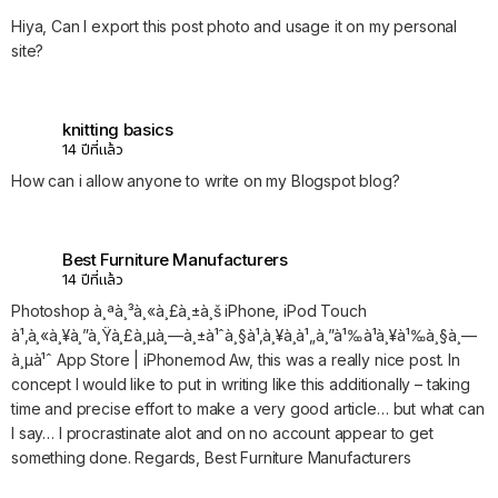
Hiya, Can I export this post photo and usage it on my personal
site?
knitting basics
14 ปีที่แล้ว
How can i allow anyone to write on my Blogspot blog?
Best Furniture Manufacturers
14 ปีที่แล้ว
Photoshop à¸ªà¸³à¸«à¸£à¸±à¸š iPhone, iPod Touch
à¹‚à¸«à¸¥à¸”à¸Ÿà¸£à¸µà¸—à¸±à¹ˆà¸§à¹‚à¸¥à¸à¹„à¸”à¹‰à¹à¸¥à¹‰à¸§à¸—
à¸µà¹ˆ App Store | iPhonemod Aw, this was a really nice post. In
concept I would like to put in writing like this additionally – taking
time and precise effort to make a very good article… but what can
I say… I procrastinate alot and on no account appear to get
something done. Regards, Best Furniture Manufacturers