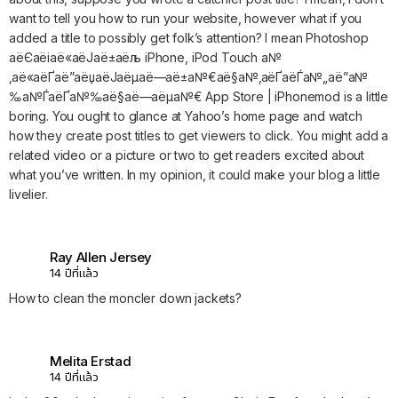
want to tell you how to run your website, however what if you
added a title to possibly get folk’s attention? I mean Photoshop
аёЄаёіаё«аёЈаё±аёљ iPhone, iPod Touch а№
‚аё«аёҐаё”аёџаёЈаёµаё—аё±а№€аё§а№‚аёҐаёЃа№„аё”а№
‰а№ЃаёҐа№‰аё§аё—аёµа№€ App Store | iPhonemod is a little
boring. You ought to glance at Yahoo’s home page and watch
how they create post titles to get viewers to click. You might add a
related video or a picture or two to get readers excited about
what you’ve written. In my opinion, it could make your blog a little
livelier.
Ray Allen Jersey
14 ปีที่แล้ว
How to clean the moncler down jackets?
Melita Erstad
14 ปีที่แล้ว