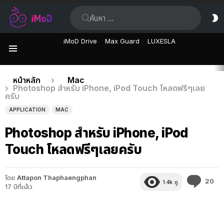
ค้นหา:
ส
ผิ
iMoD Drive
Max Guard
LUXESLA
เมนู
เรื่อง
คุณอยู่ที่นี่:
หน้าหลัก
Mac
Photoshop สำหรับ iPhone, iPod Touch โหลดฟรีๆเลย
ล่าสุด
ครับ
APPLICATION
MAC
Photoshop สำหรับ iPhone, iPod
Touch โหลดฟรีๆเลยครับ
โดย
Attapon Thaphaengphan
คว
20
1.4k
ดู
17 ปีที่แล้ว
คิด
เห็