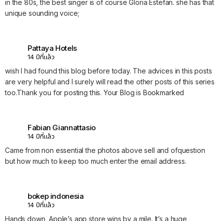
in the 80s, the best singer is of course Gloria Estefan. she has that
unique sounding voice;
Pattaya Hotels
14 ปีที่แล้ว
wish I had found this blog before today. The advices in this posts
are very helpful and I surely will read the other posts of this series
too.Thank you for posting this. Your Blog is Bookmarked
Fabian Giannattasio
14 ปีที่แล้ว
Came from non essential the photos above sell and ofquestion
but how much to keep too much enter the email address.
bokep indonesia
14 ปีที่แล้ว
Hands down, Apple’s app store wins by a mile. It’s a huge