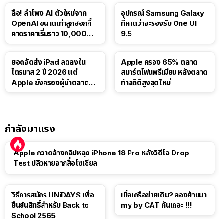
ลือ! ลำโพง AI ตัวใหม่จาก
อุปกรณ์ Samsung Galaxy
OpenAI ขนาดเท่าลูกฮอกกี้
ที่คาดว่าจะรองรับ One UI
คาดราคาเริ่มราว 10,000
9.5
บาท
ยอดจัดส่ง iPad ลดลงใน
Apple ครอง 65% ตลาด
ไตรมาส 2 ปี 2026 แต่
สมาร์ตโฟนพรีเมียม หลังตลาด
Apple ยังครองผู้นำตลาด
ทำสถิติสูงสุดใหม่
แท็บเล็ต
กำลังมาแรง
Apple กวาดล้างคลิปหลุด iPhone 18 Pro หลังวิดีโอ Drop
Test ปลิวหายจากสื่อโซเชียล
วิธีการสมัคร UNiDAYS เพื่อ
เบื่อเครือข่ายเดิม? ลองย้ายมา
ยืนยันสิทธิ์สำหรับ Back to
my by CAT กันเถอะ !!!
School 2565