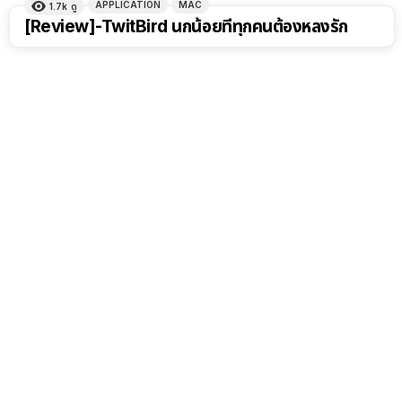
APPLICATION
MAC
1.7k
ดู
[Review]-TwitBird นกน้อยที่ทุกคนต้องหลงรัก