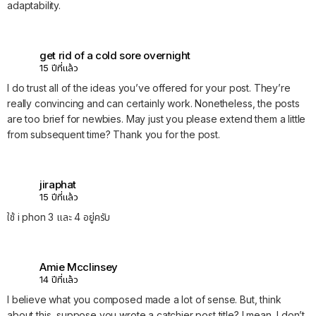
adaptability.
get rid of a cold sore overnight
15 ปีที่แล้ว
I do trust all of the ideas you’ve offered for your post. They’re
really convincing and can certainly work. Nonetheless, the posts
are too brief for newbies. May just you please extend them a little
from subsequent time? Thank you for the post.
jiraphat
15 ปีที่แล้ว
ใช้ i phon 3 และ 4 อยู่ครับ
Amie Mcclinsey
14 ปีที่แล้ว
I believe what you composed made a lot of sense. But, think
about this, suppose you wrote a catchier post title? I mean, I don’t