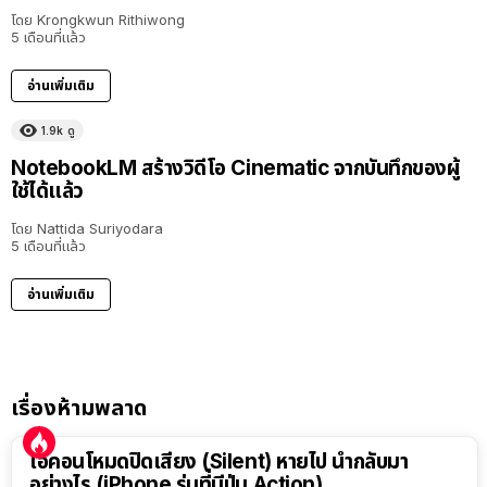
โดย
Krongkwun Rithiwong
5 เดือนที่แล้ว
อ่านเพิ่มเติม
1.9k
ดู
NotebookLM สร้างวิดีโอ Cinematic จากบันทึกของผู้
ใช้ได้แล้ว
โดย
Nattida Suriyodara
5 เดือนที่แล้ว
อ่านเพิ่มเติม
เรื่องห้ามพลาด
ไอคอนโหมดปิดเสียง (Silent) หายไป นำกลับมา
อย่างไร (iPhone รุ่นที่มีปุ่ม Action)