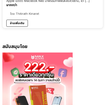
Apple เปิดตัว MacBook Neo มาพร้อมภาพพื้นหลังสวยงาม, icl […]
มากกว่า
โดย
Thitirath Kinaret
อ่านเพิ่มเติม
สนับสนุนโดย