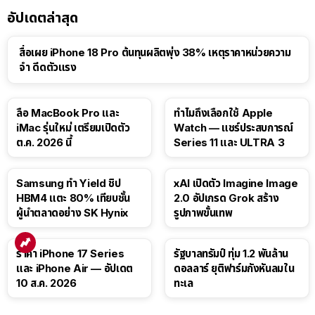
อัปเดตล่าสุด
สื่อเผย iPhone 18 Pro ต้นทุนผลิตพุ่ง 38% เหตุราคาหน่วยความ
จำ ดีดตัวแรง
15:01
ลือ MacBook Pro และ
ทำไมถึงเลือกใช้ Apple
iMac รุ่นใหม่ เตรียมเปิดตัว
Watch — แชร์ประสบการณ์
ต.ค. 2026 นี้
Series 11 และ ULTRA 3
Samsung ทำ Yield ชิป
xAI เปิดตัว Imagine Image
HBM4 แตะ 80% เทียบชั้น
2.0 อัปเกรด Grok สร้าง
ผู้นำตลาดอย่าง SK Hynix
รูปภาพขั้นเทพ
ราคา iPhone 17 Series
รัฐบาลทรัมป์ ทุ่ม 1.2 พันล้าน
และ iPhone Air — อัปเดต
ดอลลาร์ ยุติฟาร์มกังหันลมใน
10 ส.ค. 2026
ทะเล