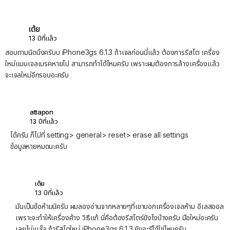
เต้ย
13 ปีที่แล้ว
สอบถามนิดนึงครับบ iPhone3gs 6.1.3 ถ้าเจลก่อนนี่แล้ว ต้องการรีสโต เครื่อง
ใหม่แบบเจลเบรคหายไป สามารถทำได้ไหมครับ เพราะผมต้องการล้างเครื่องแล้ว
จะเจลใหม่อีกรอบอะครับ
attapon
13 ปีที่แล้ว
ได้ครับ ก็ไปที่ setting> general> reset> erase all settings
ข้อมูลหายหมดนะครับ
เต้ย
13 ปีที่แล้ว
มันเป็นข้อห้ามนิครับ ผมลองอ่านจากหลายๆที่เขาบอกเครื่องเจลห้าม อีเลสออล
เพราะจะทำให้เครื่องค้าง วิธีแก้ นี่คือต้องรีสโตร์ยังไงบ้างครับ มือใหม่อะครับ
เลยไม่แน่ใจ ถ้ารีสโตใหม่ iPhone3gs 6.1.3 ยังจะรีได้ใช่ไหมครับ