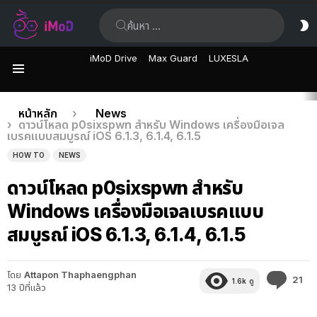
ค้นหา:
ส
ผิ
iMoD Drive
Max Guard
LUXESLA
เมนู
เรื่อง
คุณอยู่ที่นี่:
หน้าหลัก
News
ดาวน์โหลด p0sixspwn สำหรับ Windows เครื่องมือเจล
ล่าสุด
เบรคแบบสมบูรณ์ iOS 6.1.3, 6.1.4, 6.1.5
HOW TO
NEWS
ดาวน์โหลด p0sixspwn สำหรับ
Windows เครื่องมือเจลเบรคแบบ
สมบูรณ์ iOS 6.1.3, 6.1.4, 6.1.5
โดย
Attapon Thaphaengphan
คว
21
1.6k
ดู
13 ปีที่แล้ว
คิด
เห็