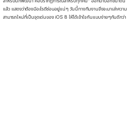
สำหรับนักพัฒนา คือปรากฏการณ์สำหรับทุกคน” ออกมาบอกขนาดนี้
แล้ว แสดงว่าต้องมีอะไรดีซ่อนอยู่แน่ๆ วันนี้ทางทีมงานจึงจะมาเล่าความ
สามารถใหม่ที่เป็นจุดเด่นของ iOS 8 ให้ได้เข้าใจกันแบบง่ายๆกันดีกว่า