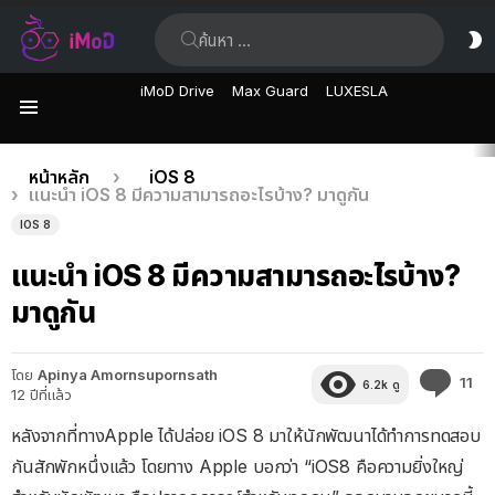
ค้นหา:
ส
ผิ
iMoD Drive
Max Guard
LUXESLA
เมนู
เรื่อง
คุณอยู่ที่นี่:
หน้าหลัก
iOS 8
แนะนำ iOS 8 มีความสามารถอะไรบ้าง? มาดูกัน
ล่าสุด
IOS 8
แนะนำ iOS 8 มีความสามารถอะไรบ้าง?
มาดูกัน
โดย
Apinya Amornsupornsath
คว
11
6.2k
ดู
12 ปีที่แล้ว
คิด
เห็
หลังจากที่ทางApple ได้ปล่อย iOS 8 มาให้นักพัฒนาได้ทำการทดสอบ
กันสักพักหนึ่งแล้ว โดยทาง Apple บอกว่า “iOS8 คือความยิ่งใหญ่