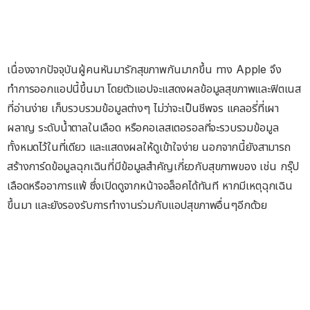
เนื่องจากปัจจุบันผู้คนหันมารักสุขภาพกันมากขึ้น ทาง Apple จึง
ทำการออกแอปนี้ขึ้นมา โดยตัวแอปจะแสดงผลข้อมูลสุขภาพและฟิตเนส
ที่อ่านง่าย เก็บรวบรวมข้อมูลต่างๆ ไม่ว่าจะเป็นชีพจร แคลอรี่ที่เผา
ผลาญ ระดับน้ำตาลในเลือด หรือคอเลสเตอรอลที่จะรวบรวมข้อมูล
ทั้งหมดไว้ในที่เดียว และแสดงผลให้ดูเข้าใจง่าย นอกจากนี้ยังสามารถ
สร้างการ์ดข้อมูลฉุกเฉินที่มีข้อมูลสำคัญเกี่ยวกับสุขภาพของ เช่น กรุ๊ป
เลือดหรืออาการแพ้ ซึ่งเปิดดูจากหน้าจอล็อคได้ทันที หากมีเหตุฉุกเฉิน
ขึ้นมา และยังรองรับการทำงานร่วมกับแอปสุขภาพอื่นๆอีกด้วย