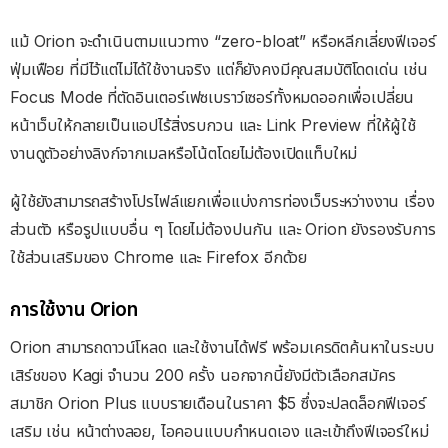
แม้ Orion จะดำเนินตามแนวทาง “zero-bloat” หรือหลีกเลี่ยงฟีเจอร์
ฟุ่มเฟือย ที่มีไว้แต่ไม่ได้ใช้งานจริง แต่ก็ยังคงมีคุณสมบัติโดดเด่น เช่น
Focus Mode ที่ตัดอินเตอร์เฟซเบราว์เซอร์ทั้งหมดออกเพื่อเปลี่ยน
หน้าเว็บให้กลายเป็นแอปไร้สิ่งรบกวน และ Link Preview ที่ให้ผู้ใช้
งานดูตัวอย่างลิงก์จากเมลหรือโน้ตโดยไม่ต้องเปิดแท็บใหม่
ผู้ใช้ยังสามารถสร้างโปรไฟล์แยกเพื่อแบ่งการท่องเว็บระหว่างงาน เรื่อง
ส่วนตัว หรือรูปแบบอื่น ๆ โดยไม่ต้องปนกัน และ Orion ยังรองรับการ
ใช้ส่วนเสริมของ Chrome และ Firefox อีกด้วย
การใช้งาน Orion
Orion สามารถดาวน์โหลด และใช้งานได้ฟรี พร้อมเครดิตค้นหาในระบบ
เสิร์ชของ Kagi จำนวน 200 ครั้ง นอกจากนี้ยังมีตัวเลือกสมัคร
สมาชิก Orion Plus แบบรายเดือนในราคา $5 ซึ่งจะปลดล็อกฟีเจอร์
เสริม เช่น หน้าต่างลอย, ไอคอนแบบกำหนดเอง และเข้าถึงฟีเจอร์ใหม่