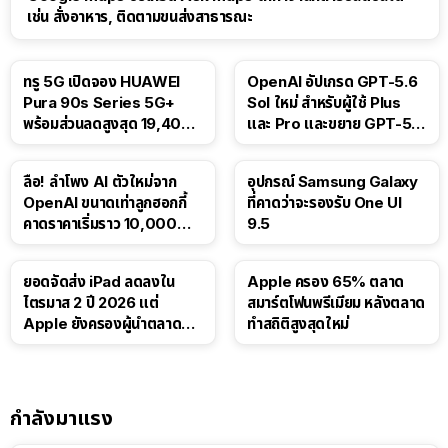
เช่น สั่งอาหาร, ติดตามขนส่งสาธารณะ
ทรู 5G เปิดจอง HUAWEI
OpenAI อัปเกรด GPT-5.6
Pura 90s Series 5G+
Sol ใหม่ สำหรับผู้ใช้ Plus
พร้อมส่วนลดสูงสุด 19,400
และ Pro และขยาย GPT-5.6
บาท
Luna ให้ผู้ใช้ฟรี
ลือ! ลำโพง AI ตัวใหม่จาก
อุปกรณ์ Samsung Galaxy
OpenAI ขนาดเท่าลูกฮอกกี้
ที่คาดว่าจะรองรับ One UI
คาดราคาเริ่มราว 10,000
9.5
บาท
ยอดจัดส่ง iPad ลดลงใน
Apple ครอง 65% ตลาด
ไตรมาส 2 ปี 2026 แต่
สมาร์ตโฟนพรีเมียม หลังตลาด
Apple ยังครองผู้นำตลาด
ทำสถิติสูงสุดใหม่
แท็บเล็ต
กำลังมาแรง