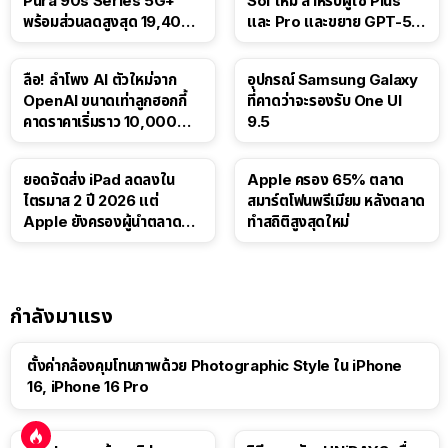
Pura 90s Series 5G+
Sol ใหม่ สำหรับผู้ใช้ Plus
พร้อมส่วนลดสูงสุด 19,400
และ Pro และขยาย GPT-5.6
บาท
Luna ให้ผู้ใช้ฟรี
ลือ! ลำโพง AI ตัวใหม่จาก
อุปกรณ์ Samsung Galaxy
OpenAI ขนาดเท่าลูกฮอกกี้
ที่คาดว่าจะรองรับ One UI
คาดราคาเริ่มราว 10,000
9.5
บาท
ยอดจัดส่ง iPad ลดลงใน
Apple ครอง 65% ตลาด
ไตรมาส 2 ปี 2026 แต่
สมาร์ตโฟนพรีเมียม หลังตลาด
Apple ยังครองผู้นำตลาด
ทำสถิติสูงสุดใหม่
แท็บเล็ต
กำลังมาแรง
ตั้งค่ากล้องคุมโทนภาพด้วย Photographic Style ใน iPhone
16, iPhone 16 Pro