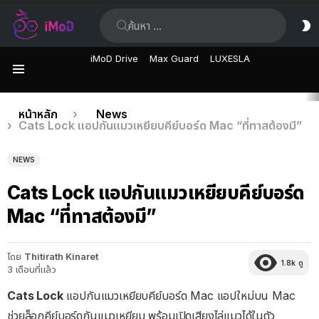
ค้นหา:
ส
ผิ
iMoD Drive
Max Guard
LUXESLA
เมนู
เรื่อง
คุณอยู่ที่นี่:
หน้าหลัก
News
Cats Lock แอปกันแมวเหยียบคีย์บอร์ด Mac “ที่ทาสต้องมี”
ล่าสุด
NEWS
Cats Lock แอปกันแมวเหยียบคีย์บอร์ด
Mac “ที่ทาสต้องมี”
โดย
Thitirath Kinaret
1.8k
ดู
3 เดือนที่แล้ว
Cats Lock
แอปกันแมวเหยียบคีย์บอร์ด Mac แอปใหม่บน Mac
ช่วยล็อกคีย์บอร์ดกันแมวเหยียบ พร้อมเปิดเสียงไล่แมวได้ในตัว