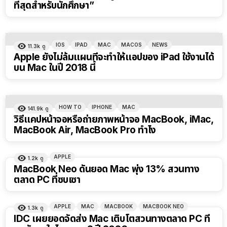
ที่สุดสำหรับนักศึกษา”
IOS
IPAD
MAC
MACOS
NEWS
11.3k
ดู
Apple ยังไม่ล้มแผนที่จะทำให้แอปของ iPad ใช้งานได้
บน Mac ในปี 2018 นี้
HOW TO
IPHONE
MAC
141.9k
ดู
วิธีแคปหน้าจอหรือถ่ายภาพหน้าจอ MacBook, iMac,
MacBook Air, MacBook Pro ทำไง
APPLE
1.2k
ดู
MacBook Neo ดันยอด Mac พุ่ง 13% สวนทาง
ตลาด PC ที่ซบเซา
APPLE
MAC
MACBOOK
MACBOOK NEO
1.3k
ดู
IDC เผยยอดจัดส่ง Mac เติบโตสวนทางตลาด PC ที่