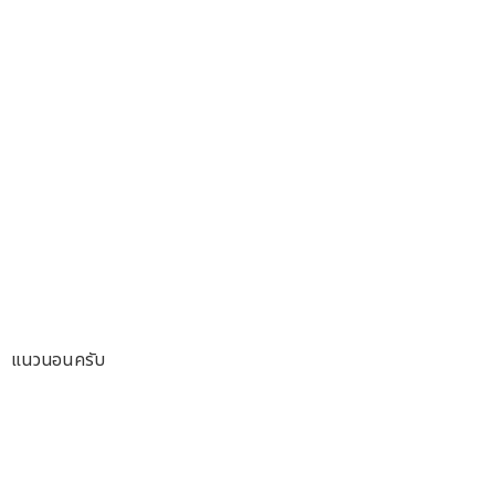
แนวนอนครับ