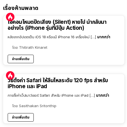
เรื่องห้ามพลาด
ไอคอนโหมดปิดเสียง (Silent) หายไป นำกลับมา
อย่างไร (iPhone รุ่นที่มีปุ่ม Action)
มากกว่า
หลังจากอัปเดตเป็น iOS 18 หรือแม้ iPhone 16 เครื่องใหม่ […]
โดย
Thitirath Kinaret
อ่านเพิ่มเติม
วิธีตั้งค่า Safari ให้ลื่นไหลระดับ 120 fps สำหรับ
iPhone และ iPad
มากกว่า
การตั้งค่าเว็ปเบาว์เซอร์ Safari สำหรับ iPhone และ iPad […]
โดย
Sasithakan Sritonthip
อ่านเพิ่มเติม