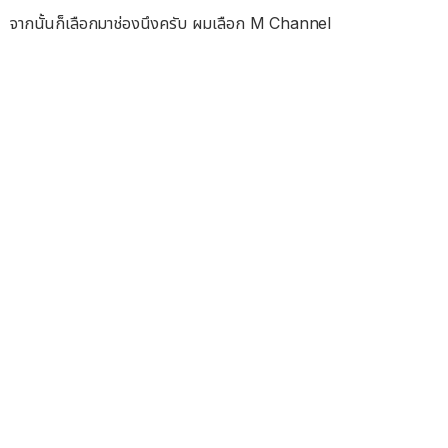
จากนั้นก็เลือกมาช่องนึงครับ ผมเลือก M Channel