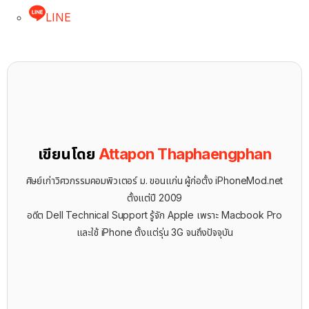
LINE
เขียนโดย
Attapon Thaphaengphan
ศิษย์เก่าวิศวกรรมคอมพิวเตอร์ ม. ขอนแก่น ผู้ก่อตั้ง iPhoneMod.net
ตั้งแต่ปี 2009
อดีต Dell Technical Support รู้จัก ​Apple เพราะ Macbook Pro
และใช้ iPhone ตั้งแต่รุ่น 3G จนถึงปัจจุบัน