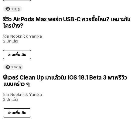
1.1k
ดู
รีวิว AirPods Max พอร์ต USB-C ควรซื้อไหม? เหมาะกับ
ใครบ้าง?
โดย
Nooknick Yanika
2 ปีที่แล้ว
อ่านเพิ่มเติม
1.6k
ดู
ฟีเจอร์ Clean Up มาแล้วใน iOS 18.1 Beta 3 พาพรีวิว
แบบคร่าว ๆ
โดย
Nooknick Yanika
2 ปีที่แล้ว
อ่านเพิ่มเติม