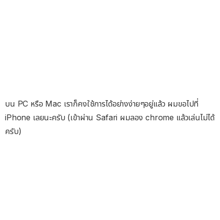
บน PC หรือ Mac เราก็คงใช้การได้อย่างง่ายๆอยู่แล้ว ผมขอไปที่
iPhone เลยนะครับ (เข้าผ่าน Safari ผมลอง chrome แล้วเล่นไม่ได้
ครับ)