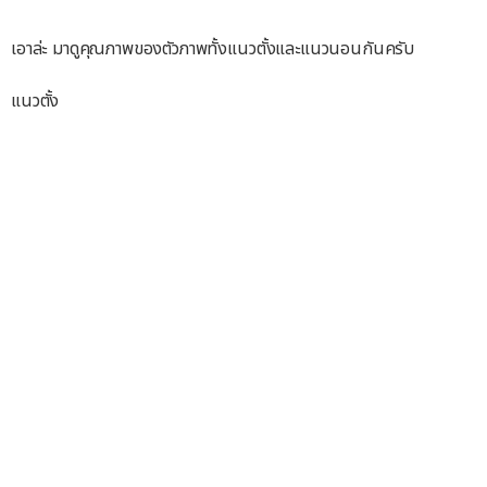
เอาล่ะ มาดูคุณภาพของตัวภาพทั้งแนวตั้งและแนวนอนกันครับ
แนวตั้ง