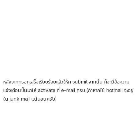
หลังจากกรอกเสร็จเรียบร้อยแล้วให้ก submit จากนั้น ก็จะมีข้อความ
แจ้งเตือนขึ้นมาให้ activate ที่ e-mail ครับ (ถ้าหากใช้ hotmail จะอยู่
ใน junk mail แน่นอนครับ)