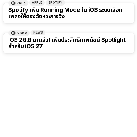
APPLE
SPOTIFY
761
ดู
Spotify เพิ่ม Running Mode ใน iOS ระบบเลือก
เพลงให้ตรงจังหวะการวิ่ง
NEWS
5.6k
ดู
iOS 26.6 มาแล้ว! เพิ่มประสิทธิภาพดัชนี Spotlight
สำหรับ iOS 27