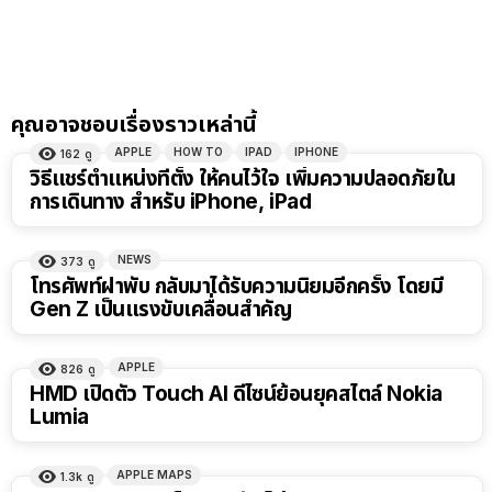
คุณอาจชอบเรื่องราวเหล่านี้
APPLE
HOW TO
IPAD
IPHONE
162
ดู
วิธีแชร์ตำแหน่งที่ตั้ง ให้คนไว้ใจ เพิ่มความปลอดภัยใน
การเดินทาง สำหรับ iPhone, iPad
NEWS
373
ดู
โทรศัพท์ฝาพับ กลับมาได้รับความนิยมอีกครั้ง โดยมี
Gen Z เป็นแรงขับเคลื่อนสำคัญ
APPLE
826
ดู
HMD เปิดตัว Touch AI ดีไซน์ย้อนยุคสไตล์ Nokia
Lumia
APPLE MAPS
1.3k
ดู