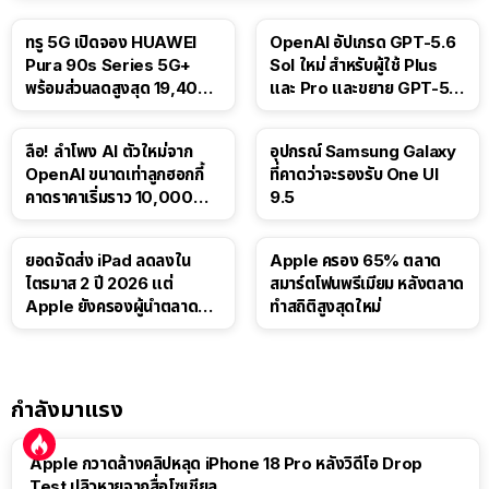
ทรู 5G เปิดจอง HUAWEI
OpenAI อัปเกรด GPT-5.6
Pura 90s Series 5G+
Sol ใหม่ สำหรับผู้ใช้ Plus
พร้อมส่วนลดสูงสุด 19,400
และ Pro และขยาย GPT-5.6
บาท
Luna ให้ผู้ใช้ฟรี
ลือ! ลำโพง AI ตัวใหม่จาก
อุปกรณ์ Samsung Galaxy
OpenAI ขนาดเท่าลูกฮอกกี้
ที่คาดว่าจะรองรับ One UI
คาดราคาเริ่มราว 10,000
9.5
บาท
ยอดจัดส่ง iPad ลดลงใน
Apple ครอง 65% ตลาด
ไตรมาส 2 ปี 2026 แต่
สมาร์ตโฟนพรีเมียม หลังตลาด
Apple ยังครองผู้นำตลาด
ทำสถิติสูงสุดใหม่
แท็บเล็ต
กำลังมาแรง
Apple กวาดล้างคลิปหลุด iPhone 18 Pro หลังวิดีโอ Drop
Test ปลิวหายจากสื่อโซเชียล