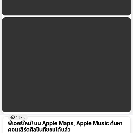
Apple Maps บนเว็บ เปิดให้ใช้งานแล้ว (แบบ Beta)
Call of Duty ยกระดับการต่อสู้ Fight Just Got Real
1.3k
ดู
ผลลัพธ์
ฟีเจอร์ใหม่! บน Apple Maps, Apple Music ค้นหา
ทั้งหมด
คอนเสิร์ตศิลปินที่ชอบได้แล้ว