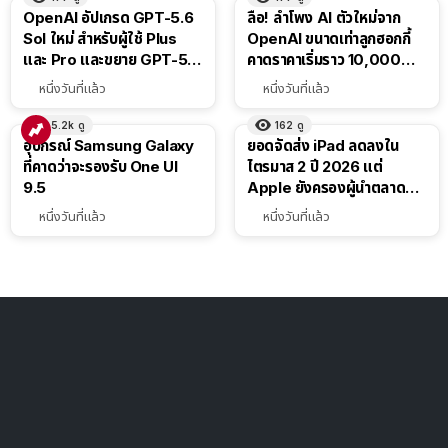
OpenAI อัปเกรด GPT-5.6
ลือ! ลำโพง AI ตัวใหม่จาก
Sol ใหม่ สำหรับผู้ใช้ Plus
OpenAI ขนาดเท่าลูกฮอกกี้
และ Pro และขยาย GPT-5.6
คาดราคาเริ่มราว 10,000
Luna ให้ผู้ใช้ฟรี
บาท
หนึ่งวันที่แล้ว
หนึ่งวันที่แล้ว
5.2k
ดู
162
ดู
อุปกรณ์ Samsung Galaxy
ยอดจัดส่ง iPad ลดลงใน
ที่คาดว่าจะรองรับ One UI
ไตรมาส 2 ปี 2026 แต่
9.5
Apple ยังครองผู้นำตลาด
แท็บเล็ต
หนึ่งวันที่แล้ว
หนึ่งวันที่แล้ว