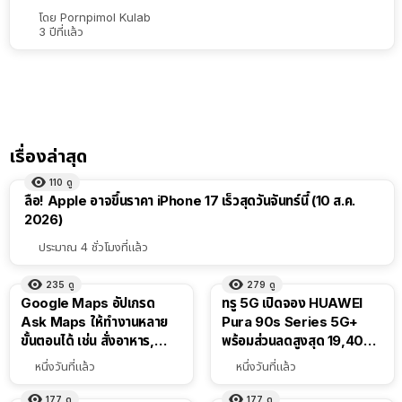
เรียง
โดย
Pornpimol Kulab
3 ปีที่แล้ว
ตาม
ตัว
เลือก
เรื่องล่าสุด
110
ดู
ลือ! Apple อาจขึ้นราคา iPhone 17 เร็วสุดวันจันทร์นี้ (10 ส.ค.
2026)
ประมาณ 4 ชั่วโมงที่แล้ว
235
ดู
279
ดู
Google Maps อัปเกรด
ทรู 5G เปิดจอง HUAWEI
Ask Maps ให้ทำงานหลาย
Pura 90s Series 5G+
ขั้นตอนได้ เช่น สั่งอาหาร,
พร้อมส่วนลดสูงสุด 19,400
ติดตามขนส่งสาธารณะ
บาท
หนึ่งวันที่แล้ว
หนึ่งวันที่แล้ว
177
ดู
177
ดู