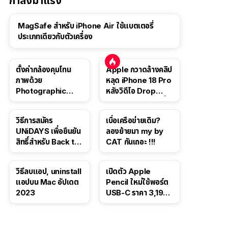
กำลังมาแรง
MagSafe สำหรับ iPhone Air ใช้แบตเตอรี่
ประเภทเดียวกับตัวเครื่อง
ตั้งค่ากล้องคุมโทน
Apple กวาดล้างคลิป
ภาพด้วย
หลุด iPhone 18 Pro
Photographic
หลังวิดีโอ Drop
Style ใน iPhone 16,
Test ปลิวหายจากสื่อ
iPhone 16 Pro
โซเชียล
วิธีการสมัคร
เบื่อเครือข่ายเดิม?
UNiDAYS เพื่อยืนยัน
ลองย้ายมา my by
สิทธิ์สำหรับ Back to
CAT กันเถอะ !!!
School 2565
วิธีลบแอป, uninstall
เปิดตัว Apple
แอปบน Mac อัปเดต
Pencil ใหม่ใช้พอร์ต
2023
USB-C ราคา 3,190
บาท ขาย พ.ย. 2023
นี้