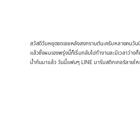
สวัสดีวันหยุดชดเชยหลังสงกรานต์นะครับหลายคนวันนี
แล้วซึ่งผมเองพรุ่งนี้ก็เริ่มกลับไปทำงานละมีเวลาว่าง
น้ำกันมาแล้ว วันนี้แฟนๆ LINE มารับสติกเกอร์ลายใ