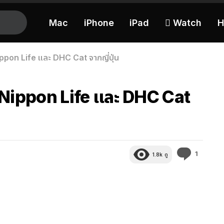
Mac
iPhone
iPad
 Watch
H
ppon Life และ DHC Cat จากญี่ปุ่น
 Nippon Life และ DHC Cat
ความ
1
1.8k
ดู
คิด
เห็น