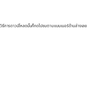
งวิธีการดาวน์โหลดนั้นก็กดไปชมตามแบนเนอร์ด้านล่างเลย