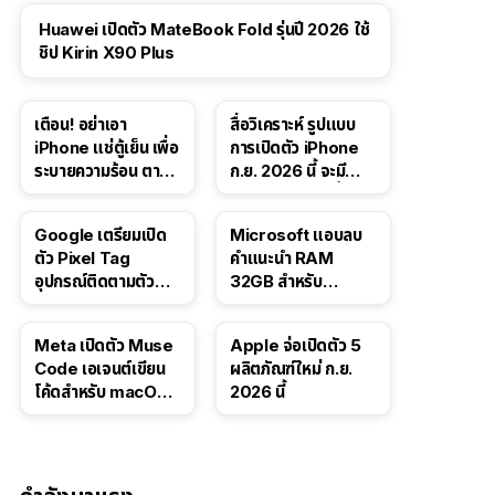
Huawei เปิดตัว MateBook Fold รุ่นปี 2026 ใช้
ชิป Kirin X90 Plus
เตือน! อย่าเอา
สื่อวิเคราะห์ รูปแบบ
iPhone แช่ตู้เย็น เพื่อ
การเปิดตัว iPhone
ระบายความร้อน ตาม
ก.ย. 2026 นี้ จะมี
คำแนะนำใน TikTok
“ชีวิตชีวา” มากขึ้น
Google เตรียมเปิด
Microsoft แอบลบ
ตัว Pixel Tag
คำแนะนำ RAM
อุปกรณ์ติดตามตัว
32GB สำหรับ
ราคาเดียวกับ AirTag
Windows 11 ออก
จากเว็บตัวเอง
Meta เปิดตัว Muse
Apple จ่อเปิดตัว 5
Code เอเจนต์เขียน
ผลิตภัณฑ์ใหม่ ก.ย.
โค้ดสำหรับ macOS
2026 นี้
และ Linux