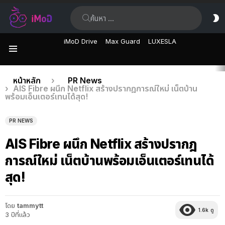
ค้นหา:
ส
ผิ
iMoD Drive
Max Guard
LUXESLA
เมนู
เรื่อง
คุณอยู่ที่นี่:
หน้าหลัก
PR News
AIS Fibre ผนึก Netflix สร้างปรากฎการณ์ใหม่ เน็ตบ้าน
ล่าสุด
พร้อมเอ็นเตอร์เทนได้สุด!
PR NEWS
AIS Fibre ผนึก Netflix สร้างปรากฎ
การณ์ใหม่ เน็ตบ้านพร้อมเอ็นเตอร์เทนได้
สุด!
โดย
tammytt
1.6k
ดู
3 ปีที่แล้ว