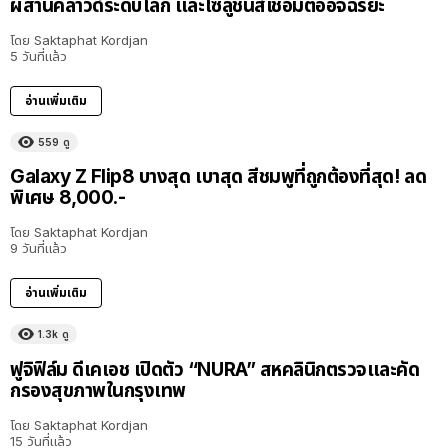
ผสานคลาวด์ระดับโลก และโซลูชันส์เชื่อมต่ออัจฉริยะ
โดย
Saktaphat Kordjan
5 วันที่แล้ว
อ่านเพิ่มเติม
559
ดู
Galaxy Z Flip8 บางสุด เบาสุด สีชมพูที่ถูกต้องที่สุด! ลด
พิเศษ 8,000.-
โดย
Saktaphat Kordjan
9 วันที่แล้ว
อ่านเพิ่มเติม
1.3k
ดู
ฟูจิฟิล์ม ดีเคเอช เปิดตัว “NURA” สหคลินิกตรวจและคัด
กรองสุขภาพในกรุงเทพ
โดย
Saktaphat Kordjan
15 วันที่แล้ว