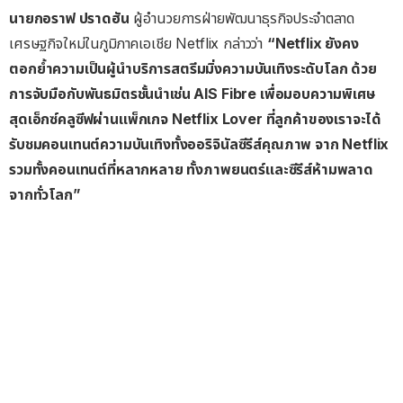
นายกอราฟ ปราดฮัน
ผู้อำนวยการฝ่ายพัฒนาธุรกิจประจำตลาด
เศรษฐกิจใหม่ในภูมิภาคเอเชีย Netflix กล่าวว่า
“Netflix ยังคง
ตอกย้ำความเป็นผู้นำบริการสตรีมมิ่งความบันเทิงระดับโลก ด้วย
การจับมือกับพันธมิตรชั้นนำเช่น AIS Fibre เพื่อมอบความพิเศษ
สุดเอ็กซ์คลูซีฟผ่านแพ็กเกจ Netflix Lover ที่ลูกค้าของเราจะได้
รับชมคอนเทนต์ความบันเทิงทั้งออริจินัลซีรีส์คุณภาพ จาก Netflix
รวมทั้งคอนเทนต์ที่หลากหลาย ทั้งภาพยนตร์และซีรีส์ห้ามพลาด
จากทั่วโลก”