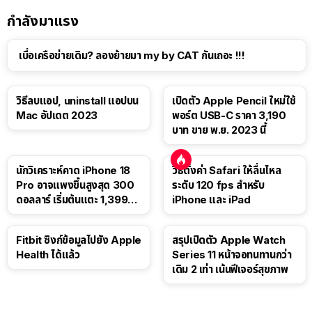
กำลังมาแรง
เบื่อเครือข่ายเดิม? ลองย้ายมา my by CAT กันเถอะ !!!
วิธีลบแอป, uninstall แอปบน
เปิดตัว Apple Pencil ใหม่ใช้
Mac อัปเดต 2023
พอร์ต USB-C ราคา 3,190
บาท ขาย พ.ย. 2023 นี้
นักวิเคราะห์คาด iPhone 18
วิธีตั้งค่า Safari ให้ลื่นไหล
Pro อาจแพงขึ้นสูงสุด 300
ระดับ 120 fps สำหรับ
ดอลลาร์ เริ่มต้นแตะ 1,399
iPhone และ iPad
ดอลลาร์
Fitbit ซิงก์ข้อมูลไปยัง Apple
สรุปเปิดตัว Apple Watch
Health ได้แล้ว
Series 11 หน้าจอทนทานกว่า
เดิม 2 เท่า เน้นฟีเจอร์สุขภาพ