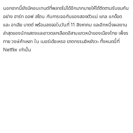
นอกจากนี้ยังมีคอนเทนต์ที่พลาดไม่ได้อีกมากมายให้ได้ติดตามรับชมกัน
อย่าง ฮาร์ท ออฟ สโตน กับการเจอกันของสองตัวแม่ แกล แกด็อต
และ อาเลีย บาตต์ พร้อมลงจอในวันที่ 11 สิงหาคม และอีกหนึ่งผลงาน
ล่าสุดของนักแสดงและดาวตลกเลือดอีสานแถวหน้าของเมืองไทย เพ็ชร
ทาย วงษ์คำเหลา ใน เมอร์เด้อเหรอ ฆาตกรรมอิหยังวะ ทั้งหมดนี้ที่
Netflix เท่านั้น