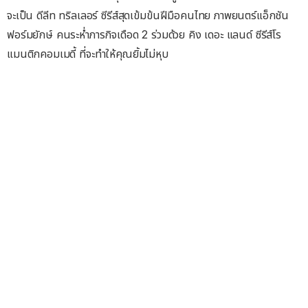
จะเป็น ดีลีท ทริลเลอร์ ซีรีส์สุดเข้มข้นฝีมือคนไทย ภาพยนตร์แอ็กชัน
ฟอร์มยักษ์ คนระห่ำภารกิจเดือด 2 ร่วมด้วย คิง เดอะ แลนด์ ซีรีส์โร
แมนติกคอมเมดี้ ที่จะทำให้คุณยิ้มไม่หุบ