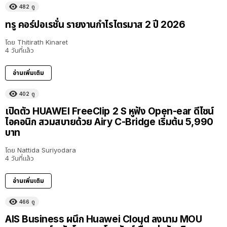
482
ดู
ทรู คอร์ปอเรชั่น รายงานกำไรไตรมาส 2 ปี 2026
โดย
Thitirath Kinaret
4 วันที่แล้ว
อ่านเพิ่มเติม
402
ดู
เปิดตัว HUAWEI FreeClip 2 S หูฟัง Open-ear ดีไซน์
ไอคอนิก สวมสบายด้วย Airy C-Bridge เริ่มต้น 5,990
บาท
โดย
Nattida Suriyodara
4 วันที่แล้ว
อ่านเพิ่มเติม
466
ดู
AIS Business ผนึก Huawei Cloud ลงนาม MOU