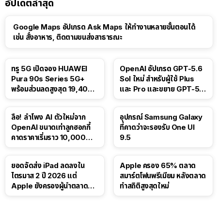
อัปเดตล่าสุด
Google Maps อัปเกรด Ask Maps ให้ทำงานหลายขั้นตอนได้
เช่น สั่งอาหาร, ติดตามขนส่งสาธารณะ
ทรู 5G เปิดจอง HUAWEI
OpenAI อัปเกรด GPT-5.6
Pura 90s Series 5G+
Sol ใหม่ สำหรับผู้ใช้ Plus
พร้อมส่วนลดสูงสุด 19,400
และ Pro และขยาย GPT-5.6
บาท
Luna ให้ผู้ใช้ฟรี
ลือ! ลำโพง AI ตัวใหม่จาก
อุปกรณ์ Samsung Galaxy
OpenAI ขนาดเท่าลูกฮอกกี้
ที่คาดว่าจะรองรับ One UI
คาดราคาเริ่มราว 10,000
9.5
บาท
ยอดจัดส่ง iPad ลดลงใน
Apple ครอง 65% ตลาด
ไตรมาส 2 ปี 2026 แต่
สมาร์ตโฟนพรีเมียม หลังตลาด
Apple ยังครองผู้นำตลาด
ทำสถิติสูงสุดใหม่
แท็บเล็ต