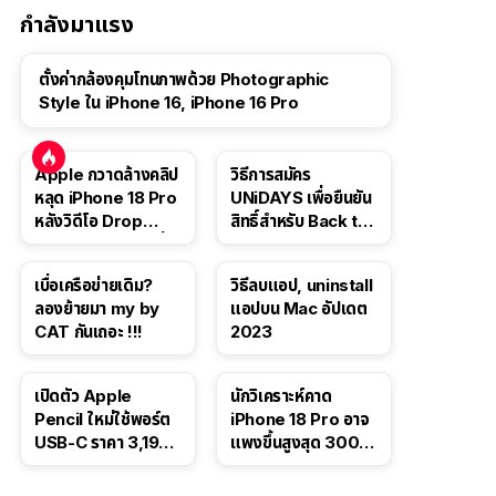
กำลังมาแรง
ตั้งค่ากล้องคุมโทนภาพด้วย Photographic
Style ใน iPhone 16, iPhone 16 Pro
Apple กวาดล้างคลิป
วิธีการสมัคร
หลุด iPhone 18 Pro
UNiDAYS เพื่อยืนยัน
หลังวิดีโอ Drop
สิทธิ์สำหรับ Back to
Test ปลิวหายจากสื่อ
School 2565
โซเชียล
เบื่อเครือข่ายเดิม?
วิธีลบแอป, uninstall
ลองย้ายมา my by
แอปบน Mac อัปเดต
CAT กันเถอะ !!!
2023
เปิดตัว Apple
นักวิเคราะห์คาด
Pencil ใหม่ใช้พอร์ต
iPhone 18 Pro อาจ
USB-C ราคา 3,190
แพงขึ้นสูงสุด 300
บาท ขาย พ.ย. 2023
ดอลลาร์ เริ่มต้นแตะ
นี้
1,399 ดอลลาร์