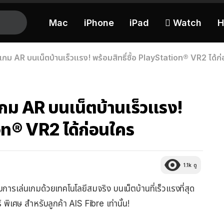
Mac
iPhone
iPad
 Watch
H
เกม AR บนเน็ตบ้านเร็วแรง! พร้อมสิทธิ์ซื้อ PlayStation® VR2 ได้ก
เกม AR บนเน็ตบ้านเร็วแรง!
ion® VR2 ได้ก่อนใคร
1.1k
ดู
บการเล่นเกมด้วยเทคโนโลยีสมจริง บนเน็ตบ้านที่เร็วแรงที่สุด
ิเศษ สำหรับลูกค้า AIS Fibre เท่านั้น!