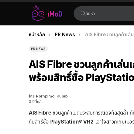
ค้นหา:
คุณอยู่ที่นี่:
หน้าหลัก
PR News
AIS Fibre ชวนลูกค้าเล่น
เรื่อง
ล่าสุด
PR NEWS
AIS Fibre ชวนลูกค้าเล่น
พร้อมสิทธิ์ซื้อ PlayStat
โดย
Pornpimol Kulab
3 ปีที่แล้ว
AIS Fibre
ชวนลูกค้าเปิดประสบการณ์ดิจิทัลสุดล้ำ กั
กับสิทธิ์ซื้อ
PlayStation® VR2
เอาใจสาวกเกมเมอร์ พ