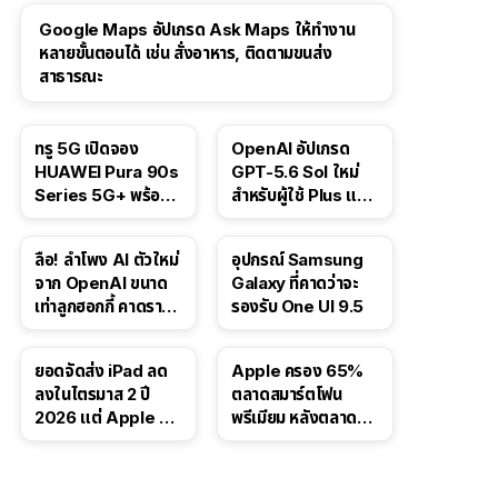
Google Maps อัปเกรด Ask Maps ให้ทำงาน
หลายขั้นตอนได้ เช่น สั่งอาหาร, ติดตามขนส่ง
สาธารณะ
ทรู 5G เปิดจอง
OpenAI อัปเกรด
HUAWEI Pura 90s
GPT-5.6 Sol ใหม่
Series 5G+ พร้อม
สำหรับผู้ใช้ Plus และ
ส่วนลดสูงสุด 19,400
Pro และขยาย GPT-
บาท
5.6 Luna ให้ผู้ใช้ฟรี
ลือ! ลำโพง AI ตัวใหม่
อุปกรณ์ Samsung
จาก OpenAI ขนาด
Galaxy ที่คาดว่าจะ
เท่าลูกฮอกกี้ คาดราคา
รองรับ One UI 9.5
เริ่มราว 10,000 บาท
ยอดจัดส่ง iPad ลด
Apple ครอง 65%
ลงในไตรมาส 2 ปี
ตลาดสมาร์ตโฟน
2026 แต่ Apple ยัง
พรีเมียม หลังตลาดทำ
ครองผู้นำตลาด
สถิติสูงสุดใหม่
แท็บเล็ต