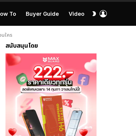
เข้า
สลับ
ow To
Buyer Guide
Video
สู่
ผิว
ระบบ
40:16
่อนใคร
สนับสนุนโดย