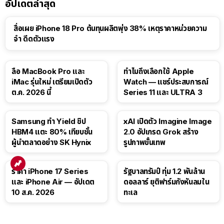
อัปเดตล่าสุด
สื่อเผย iPhone 18 Pro ต้นทุนผลิตพุ่ง 38% เหตุราคาหน่วยความ
จำ ดีดตัวแรง
15:01
ลือ MacBook Pro และ
ทำไมถึงเลือกใช้ Apple
iMac รุ่นใหม่ เตรียมเปิดตัว
Watch — แชร์ประสบการณ์
ต.ค. 2026 นี้
Series 11 และ ULTRA 3
Samsung ทำ Yield ชิป
xAI เปิดตัว Imagine Image
HBM4 แตะ 80% เทียบชั้น
2.0 อัปเกรด Grok สร้าง
ผู้นำตลาดอย่าง SK Hynix
รูปภาพขั้นเทพ
ราคา iPhone 17 Series
รัฐบาลทรัมป์ ทุ่ม 1.2 พันล้าน
และ iPhone Air — อัปเดต
ดอลลาร์ ยุติฟาร์มกังหันลมใน
10 ส.ค. 2026
ทะเล