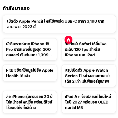
กำลังมาแรง
เปิดตัว Apple Pencil ใหม่ใช้พอร์ต USB-C ราคา 3,190 บาท
ขาย พ.ย. 2023 นี้
นักวิเคราะห์คาด iPhone 18
วิธีตั้งค่า Safari ให้ลื่นไหล
Pro อาจแพงขึ้นสูงสุด 300
ระดับ 120 fps สำหรับ
ดอลลาร์ เริ่มต้นแตะ 1,399
iPhone และ iPad
ดอลลาร์
Fitbit ซิงก์ข้อมูลไปยัง Apple
สรุปเปิดตัว Apple Watch
Health ได้แล้ว
Series 11 หน้าจอทนทานกว่า
เดิม 2 เท่า เน้นฟีเจอร์สุขภาพ
ลือ iPhone รุ่นครบรอบ 20 ปี
iPad Air จ่อเปลี่ยนดีไซน์ใหม่
ใช้หน้าจอใหญ่ขึ้น พร้อมดีไซน์
ในปี 2027 พร้อมจอ OLED
ไร้ขอบโค้งทั้งสี่ด้าน
และชิป M5