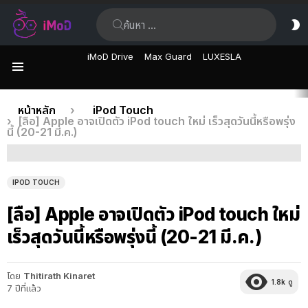
ค้นหา:
ส
ผิ
iMoD Drive
Max Guard
LUXESLA
เมนู
เรื่อง
คุณอยู่ที่นี่:
หน้าหลัก
iPod Touch
[ลือ] Apple อาจเปิดตัว iPod touch ใหม่ เร็วสุดวันนี้หรือพรุ่ง
ล่าสุด
นี้ (20-21 มี.ค.)
IPOD TOUCH
[ลือ] Apple อาจเปิดตัว iPod touch ใหม่
เร็วสุดวันนี้หรือพรุ่งนี้ (20-21 มี.ค.)
โดย
Thitirath Kinaret
1.8k
ดู
7 ปีที่แล้ว