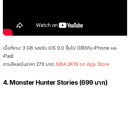
เนื้อที่เกม: 3 GB รองรับ iOS 9.0 ขึ้นไป (ใช้ได้กับ iPhone และ
iPad)
ดาวน์โหลดในราคา 279 บาท:
NBA 2K19 on App Store
4. Monster Hunter Stories (699 บาท)