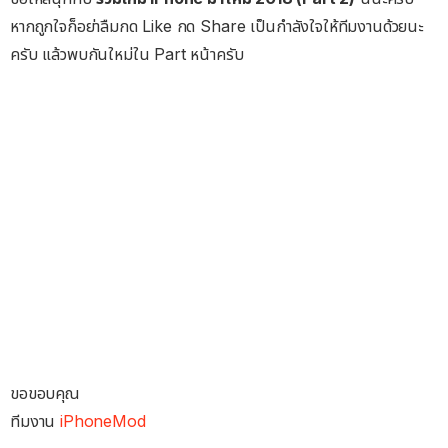
หากถูกใจก็อย่าลืมกด Like กด Share เป็นกำลังใจให้ทีมงานด้วยนะ
ครับ แล้วพบกันใหม่ใน Part หน้าครับ
ขอขอบคุณ
ทีมงาน
iPhoneMod