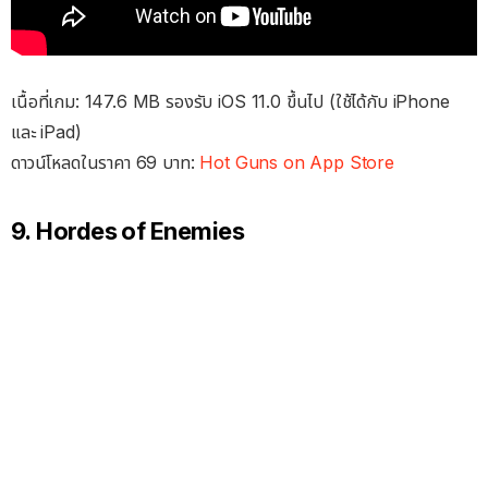
เนื้อที่เกม: 147.6 MB รองรับ iOS 11.0 ขึ้นไป (ใช้ได้กับ iPhone
และ iPad)
ดาวน์โหลดในราคา 69 บาท:
Hot Guns on App Store
9. Hordes of Enemies