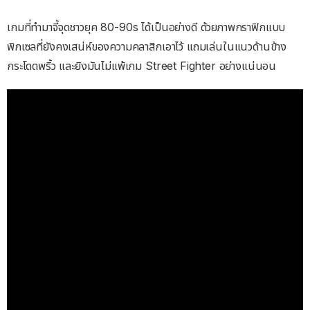
เกมที่ทำมาจี้จุดชาวยุค 80-90s ได้เป็นอย่างดี ด้วยภาพกราฟิกแบบ
พิกเซลที่ยังคงเสน่ห์ของความคลาสิกเอาไว้ แถมเล่นในแนวด้านข้าง
กระโดดพริ้ว และยิงมันไม่แพ้เกม Street Fighter อย่างแน่นอน