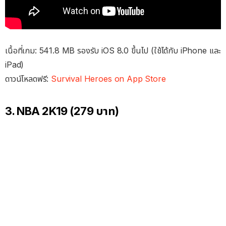
เนื้อที่เกม: 541.8 MB รองรับ iOS 8.0 ขึ้นไป (ใช้ได้กับ iPhone และ
iPad)
ดาวน์โหลดฟรี:
Survival Heroes on App Store
3. NBA 2K19 (279 บาท)