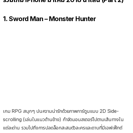
1. Sword Man – Monster Hunter
เกม RPG สนุกๆ ปนความน่ารักด้วยภาพการ์ตูนแบบ 2D Side-
scrolling (เล่นในแนวด้านข้าง) กำจัดมอนสเตอร์ไปตามเส้นทางใน
แต่ละด่าน รวมไปถึงการปลดล็อกสะสมตัวละครและดาบที่มีเอฟเฟ็กต์