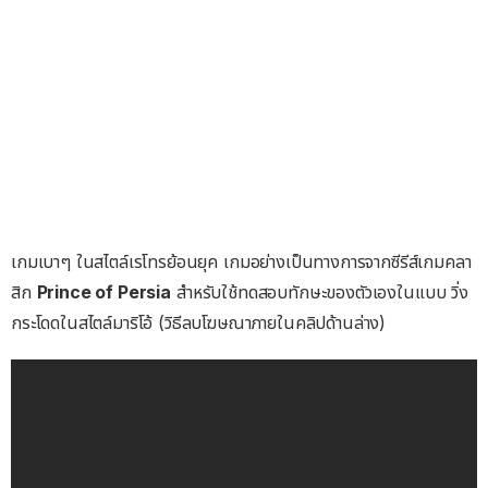
เกมเบาๆ ในสไตล์เรโทรย้อนยุค เกมอย่างเป็นทางการจากซีรีส์เกมคลา
สิก
Prince of Persia
สำหรับใช้ทดสอบทักษะของตัวเองในแบบ วิ่ง
กระโดดในสไตล์มาริโอ้ (วิธีลบโฆษณาภายในคลิปด้านล่าง)