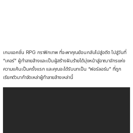
เกมแอคชั่น RPG กราฟิกเทพ ที่จะพาคุณย้อนกลับไปสู่อดีต ไปสู่วันที่
“เคอร์” ผู้ทำลายล้างและเป็นผู้สร้างฝันร้ายได้มุ่งหน้าสู่อาณาจักรแห่ง
ความแค้นเป็นครั้งแรก และคุณจะได้รับบทเป็น “ฟอร์ลอร์น” ที่ถูก
เรียกตัวมากำจัดเหล่าผู้ทำลายล้างเหล่านี้