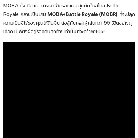
MOBA ดั้งเดิม และการเอาชีวิตรอดแบบสุดมันในสไตล์ Battle
Royale กลายเป็นเกม
MOBA+Battle Royale (MOBR)
ที่จะปลุก
ความเป็นฮีโร่ของคุณให้ตื่นขึ้น ต่อสู้กับเหล่าผู้เล่นกว่า 99 ชีวิตอย่างดุ
เดือด มีเพียงผู้อยู่รอดคนสุดท้ายเท่านั้นที่จะคว้าชัยชนะ!