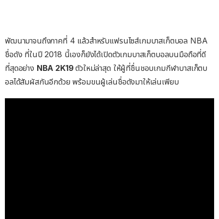
พัฒนามาจนถึงภาคที่ 4 แล้วสำหรับแฟรนไซส์เกมบาสเก็ตบอล NBA
ชื่อดัง ที่ในปี 2018 นี้เองก็ยังได้เปิดตัวเกมบาสเก็ตบอลบนมือถือที่ดี
ที่สุดอย่าง
NBA 2K19
ตัวใหม่ล่าสุด ให้ผู้ที่ชื่นชอบเกมกีฬาบาสเก็ตบ
อลได้สัมผัสกันอีกด้วย พร้อมขนผู้เล่นชื่อดังมาให้เล่นเพียบ