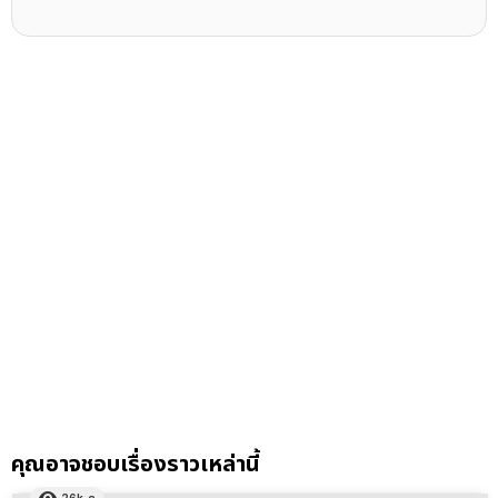
คุณอาจชอบเรื่องราวเหล่านี้