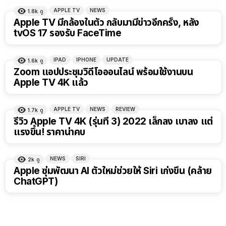
APPLE TV
NEWS
1.8k
ดู
Apple TV มีกล้องในตัว กลับมามีข่าวอีกครั้ง, หลัง
tvOS 17 รองรับ FaceTime
IPAD
IPHONE
UPDATE
1.6k
ดู
Zoom แอปประชุมวิดีโอออนไลน์ พร้อมใช้งานบน
Apple TV 4K แล้ว
APPLE TV
NEWS
REVIEW
1.7k
ดู
รีวิว Apple TV 4K (รุ่นที่ 3) 2022 เล็กลง เบาลง แต่
แรงขึ้น! ราคาน่าคบ
NEWS
SIRI
2k
ดู
Apple ซุ่มพัฒนา AI ตัวใหม่ช่วยให้ Siri เก่งขึ้น (คล้าย
ChatGPT)