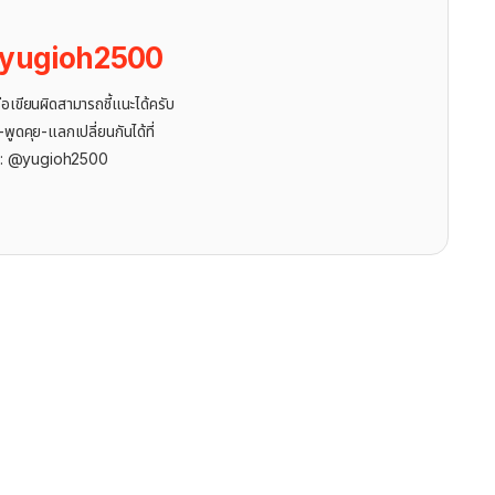
yugioh2500
ขียนผิดสามารถชี้แนะได้ครับ
ูดคุย-แลกเปลี่ยนกันได้ที่
r: @yugioh2500