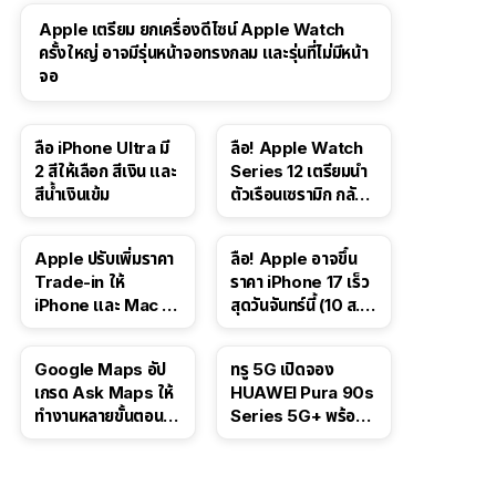
Apple เตรียม ยกเครื่องดีไซน์ Apple Watch
ครั้งใหญ่ อาจมีรุ่นหน้าจอทรงกลม และรุ่นที่ไม่มีหน้า
จอ
ลือ iPhone Ultra มี
ลือ! Apple Watch
2 สีให้เลือก สีเงิน และ
Series 12 เตรียมนำ
สีน้ำเงินเข้ม
ตัวเรือนเซรามิก กลับ
มา
Apple ปรับเพิ่มราคา
ลือ! Apple อาจขึ้น
Trade-in ให้
ราคา iPhone 17 เร็ว
iPhone และ Mac ใน
สุดวันจันทร์นี้ (10 ส.ค.
สหรัฐฯ
2026)
Google Maps อัป
ทรู 5G เปิดจอง
เกรด Ask Maps ให้
HUAWEI Pura 90s
ทำงานหลายขั้นตอนได้
Series 5G+ พร้อม
เช่น สั่งอาหาร,
ส่วนลดสูงสุด 19,400
ติดตามขนส่ง
บาท
สาธารณะ