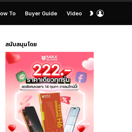
เข้า
สลับ
ow To
Buyer Guide
Video
สู่
ผิว
ระบบ
40:16
สนับสนุนโดย