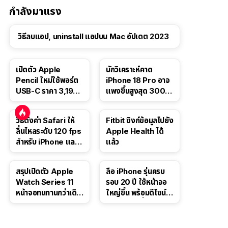
กำลังมาแรง
วิธีลบแอป, uninstall แอปบน Mac อัปเดต 2023
เปิดตัว Apple
นักวิเคราะห์คาด
Pencil ใหม่ใช้พอร์ต
iPhone 18 Pro อาจ
USB-C ราคา 3,190
แพงขึ้นสูงสุด 300
บาท ขาย พ.ย. 2023
ดอลลาร์ เริ่มต้นแตะ
นี้
1,399 ดอลลาร์
วิธีตั้งค่า Safari ให้
Fitbit ซิงก์ข้อมูลไปยัง
ลื่นไหลระดับ 120 fps
Apple Health ได้
สำหรับ iPhone และ
แล้ว
iPad
สรุปเปิดตัว Apple
ลือ iPhone รุ่นครบ
Watch Series 11
รอบ 20 ปี ใช้หน้าจอ
หน้าจอทนทานกว่าเดิม
ใหญ่ขึ้น พร้อมดีไซน์ไร้
2 เท่า เน้นฟีเจอร์
ขอบโค้งทั้งสี่ด้าน
สุขภาพ