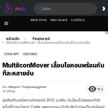
ค้นหา:
ส
ผิ
iMoD Drive
Max Guard
LUXESLA
เมนู
เรื่อง
คุณอยู่ที่นี่:
หน้าหลัก
Featured
MultiIconMover เลื่อนไอคอนพร้อมกันทีละหลายอัน
ล่าสุด
CYDIA APP
FEATURED
MultiIconMover เลื่อนไอคอนพร้อมกัน
ทีละหลายอัน
โดย
Attapon Thaphaengphan
1k
ดู
14 ปีที่แล้ว
สุขสันต์วันแห่งความรักของปี 2012 นะครับ วันนี้ผมไปเจอแอปฯตัว
หนึ่งที่น่าสนใจจาก Cydia เลยเอามาแนะนำกันคิดว่าน่าจะเป็นประโยชน์