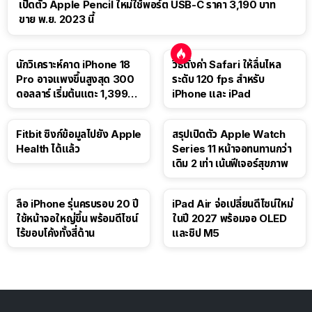
เปิดตัว Apple Pencil ใหม่ใช้พอร์ต USB-C ราคา 3,190 บาท
ขาย พ.ย. 2023 นี้
นักวิเคราะห์คาด iPhone 18
วิธีตั้งค่า Safari ให้ลื่นไหล
Pro อาจแพงขึ้นสูงสุด 300
ระดับ 120 fps สำหรับ
ดอลลาร์ เริ่มต้นแตะ 1,399
iPhone และ iPad
ดอลลาร์
Fitbit ซิงก์ข้อมูลไปยัง Apple
สรุปเปิดตัว Apple Watch
Health ได้แล้ว
Series 11 หน้าจอทนทานกว่า
เดิม 2 เท่า เน้นฟีเจอร์สุขภาพ
ลือ iPhone รุ่นครบรอบ 20 ปี
iPad Air จ่อเปลี่ยนดีไซน์ใหม่
ใช้หน้าจอใหญ่ขึ้น พร้อมดีไซน์
ในปี 2027 พร้อมจอ OLED
ไร้ขอบโค้งทั้งสี่ด้าน
และชิป M5