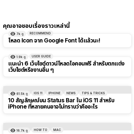
คุณอาจชอบเรื่องราวเหล่านี้
RECOMMEND
7k
ดู
โหลด Icon จาก Google Font ได้แล้วนะ!
USER GUIDE
1.9k
ดู
แนะนำ 6 เว็บไซต์ดาวน์โหลดไอคอนฟรี สำหรับตกแต่ง
เว็บไซต์หรืองานอื่น ๆ
IOS 11
IPHONE
NEWS
TIPS & TRICKS
61.5k
ดู
10 สัญลักษณ์บน Status Bar ใน iOS 11 สำหรับ
iPhone ที่หลายคนอาจไม่ทราบว่าคืออะไร
HOW TO
MAC
16.7k
ดู