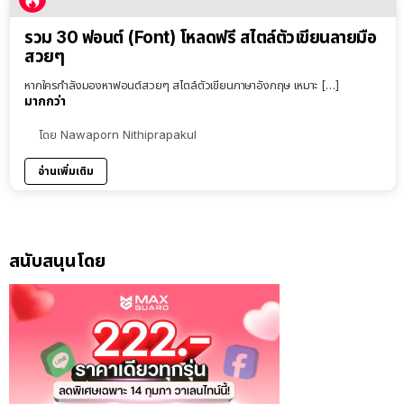
รวม 30 ฟอนต์ (Font) โหลดฟรี สไตล์ตัวเขียนลายมือ
สวยๆ
หากใครกำลังมองหาฟอนต์สวยๆ สไตล์ตัวเขียนภาษาอังกฤษ เหมาะ […]
มากกว่า
โดย
Nawaporn Nithiprapakul
อ่านเพิ่มเติม
สนับสนุนโดย