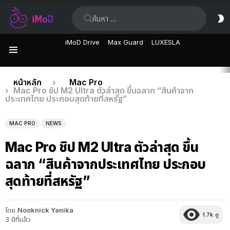
ค้นหา:
ส
ผิ
iMoD Drive
Max Guard
LUXESLA
เมนู
เรื่อง
คุณอยู่ที่นี่:
หน้าหลัก
Mac Pro
Mac Pro ชิป M2 Ultra ตัวล่าสุด ขึ้นฉลาก “สินค้าจาก
ล่าสุด
ประเทศไทย ประกอบสุดท้ายที่สหรัฐ”
MAC PRO
NEWS
Mac Pro ชิป M2 Ultra ตัวล่าสุด ขึ้น
ฉลาก “สินค้าจากประเทศไทย ประกอบ
สุดท้ายที่สหรัฐ”
โดย
Nooknick Yanika
1.7k
ดู
3 ปีที่แล้ว