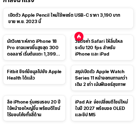
เปิดตัว Apple Pencil ใหม่ใช้พอร์ต USB-C ราคา 3,190 บาท
ขาย พ.ย. 2023 นี้
นักวิเคราะห์คาด iPhone 18
วิธีตั้งค่า Safari ให้ลื่นไหล
Pro อาจแพงขึ้นสูงสุด 300
ระดับ 120 fps สำหรับ
ดอลลาร์ เริ่มต้นแตะ 1,399
iPhone และ iPad
ดอลลาร์
Fitbit ซิงก์ข้อมูลไปยัง Apple
สรุปเปิดตัว Apple Watch
Health ได้แล้ว
Series 11 หน้าจอทนทานกว่า
เดิม 2 เท่า เน้นฟีเจอร์สุขภาพ
ลือ iPhone รุ่นครบรอบ 20 ปี
iPad Air จ่อเปลี่ยนดีไซน์ใหม่
ใช้หน้าจอใหญ่ขึ้น พร้อมดีไซน์
ในปี 2027 พร้อมจอ OLED
ไร้ขอบโค้งทั้งสี่ด้าน
และชิป M5