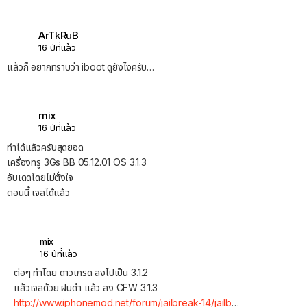
ArTkRuB
16 ปีที่แล้ว
แล้วก็ อยากทราบว่า iboot ดูยังไงครับ…
mix
16 ปีที่แล้ว
ทำได้แล้วครับสุดยอด
เครื่องทรู 3Gs BB 05.12.01 OS 3.1.3
อับเดดโดยไม่ตั้งใจ
ตอนนี้ เจลได้แล้ว
mix
16 ปีที่แล้ว
ต่อๆ ทำโดย ดาวเกรด ลงไปเป็น 3.1.2
แล้วเจลด้วย ฝนดำ แล้ว ลง CFW 3.1.3
http://www.iphonemod.net/forum/jailbreak-14/jailb
…