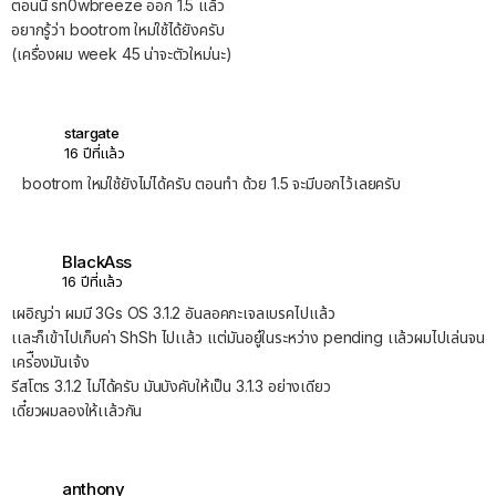
ตอนนี้ sn0wbreeze ออก 1.5 แล้ว
อยากรู้ว่า bootrom ใหม่ใช้ได้ยังครับ
(เครื่องผม week 45 น่าจะตัวใหม่นะ)
stargate
16 ปีที่แล้ว
bootrom ใหม่ใช้ยังไม่ได้ครับ ตอนทำ ด้วย 1.5 จะมีบอกไว้เลยครับ
BlackAss
16 ปีที่แล้ว
เผอิญว่า ผมมี 3Gs OS 3.1.2 อันลอคกะเจลเบรคไปเเล้ว
เเละก็เข้าไปเก็บค่า ShSh ไปเเล้ว เเต่มันอยู๋ในระหว่าง pending เเล้วผมไปเล่นจน
เคร่ืองมันเจ้ง
รีสโตร 3.1.2 ไม่ได้ครับ มันบังคับให้เป็น 3.1.3 อย่างเดียว
เดี๋ยวผมลองให้เเล้วกัน
anthony