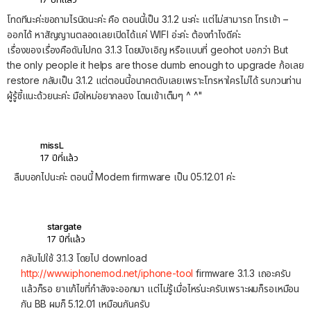
โทดทีนะค่ะขอถามไรนิดนะค่ะ คือ ตอนนี้เป็น 3.1.2 นะค่ะ แต่ไม่สามารถ โทรเข้า –
ออกได้ หาสัญญานตลอดเลยเปิดได้แค่ WIFI อ่ะค่ะ ต้องทำไงดีค่ะ
เรื่องของเรื่องคือดันไปกด 3.1.3 โดยบังเอิญ หรือแบบที่ geohot บอกว่า But
the only people it helps are those dumb enough to upgrade ก้อเลย
restore กลับเป็น 3.1.2 แต่ตอนนี้อนาคตดับเลยเพราะโทรหาใครไม่ได้ รบกวนท่าน
ผู้รู้ชี้แนะด้วยนะค่ะ มือใหม่อยากลอง โดนเข้าเต็มๆ ^ ^"
missL
17 ปีที่แล้ว
ลืมบอกไปนะค่ะ ตอนนี้ Modem firmware เป็น 05.12.01 ค่ะ
stargate
17 ปีที่แล้ว
กลับไปใช้ 3.1.3 โดยไป download
http://www.iphonemod.net/iphone-tool
firmware 3.1.3 เถอะครับ
แล้วก็รอ ยาแก้ไขที่กำลังจะออกมา แต่ไม่รู้เมื่อไหร่นะครับเพราะผมก็รอเหมือน
กัน BB ผมก็ 5.12.01 เหมือนกันครับ