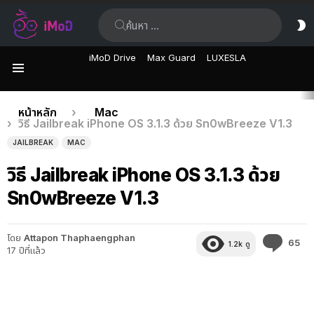
ค้นหา:
ส
ผิ
iMoD Drive
Max Guard
LUXESLA
เมนู
เรื่อง
คุณอยู่ที่นี่:
หน้าหลัก
Mac
วิธี Jailbreak iPhone OS 3.1.3 ด้วย Sn0wBreeze V1.3
ล่าสุด
JAILBREAK
MAC
วิธี Jailbreak iPhone OS 3.1.3 ด้วย
Sn0wBreeze V1.3
โดย
Attapon Thaphaengphan
คว
65
1.2k
ดู
17 ปีที่แล้ว
คิด
เห็