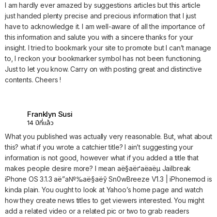
I am hardly ever amazed by suggestions articles but this article
just handed plenty precise and precious information that I just
have to acknowledge it. I am well-aware of all the importance of
this information and salute you with a sincere thanks for your
insight. I tried to bookmark your site to promote but I can’t manage
to, I reckon your bookmarker symbol has not been functioning.
Just to let you know. Carry on with posting great and distinctive
contents. Cheers !
Franklyn Susi
14 ปีที่แล้ว
What you published was actually very reasonable. But, what about
this? what if you wrote a catchier title? I ain’t suggesting your
information is not good, however what if you added a title that
makes people desire more? I mean аё§аёґаёаёµ Jailbreak
iPhone OS 3.1.3 аё”а№‰аё§аёў Sn0wBreeze V1.3 | iPhonemod is
kinda plain. You ought to look at Yahoo’s home page and watch
how they create news titles to get viewers interested. You might
add a related video or a related pic or two to grab readers