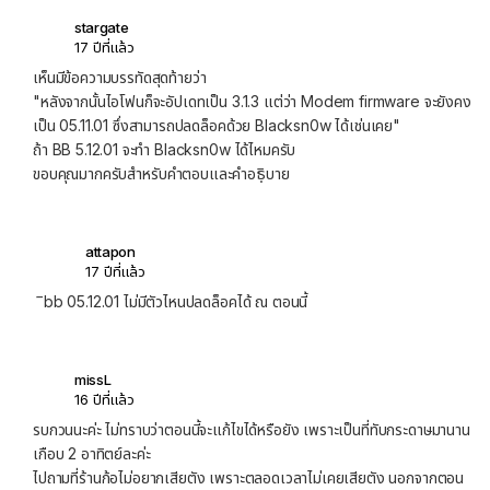
stargate
17 ปีที่แล้ว
เห็นมีข้อความบรรทัดสุดท้ายว่า
"หลังจากนั้นไอโฟนก็จะอัปเดทเป็น 3.1.3 แต่ว่า Modem firmware จะยังคง
เป็น 05.11.01 ซึ่งสามารถปลดล็อคด้วย Blacksn0w ได้เช่นเคย"
ถ้า BB 5.12.01 จะทำ Blacksn0w ได้ไหมครับ
ขอบคุณมากครับสำหรับคำตอบและคำอธฺิบาย
attapon
17 ปีที่แล้ว
ิbb 05.12.01 ไม่มีตัวไหนปลดล็อคได้ ณ ตอนนี้
missL
16 ปีที่แล้ว
รบกวนนะค่ะ ไม่ทราบว่าตอนนี้จะแก้ไขได้หรือยัง เพราะเป็นที่ทับกระดาษมานาน
เกือบ 2 อาทิตย์ละค่ะ
ไปถามที่ร้านก้อไม่อยากเสียตัง เพราะตลอดเวลาไม่เคยเสียตัง นอกจากตอน