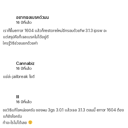
อยากเจลเบรคด่วนน
16 ปีที่แล้ว
เราก็ขึ้นerror 1604 แล้วก็restoreใหม่อีกรอบด้วยfw 3.1.3 ipsw อะ
แต่สรุปคือก็เจลเบรคไม่ได้อยู่ดี
ใครรู้วิธีช่วยบอกด้วยค่า
Cannabiz
16 ปีที่แล้ว
แย่ล่ะ jailbreak ไงดี
lll
16 ปีที่แล้ว
ขอวิธีแก้ไขหน่อยครับ ของผม 3gs 3.0.1 แล้วเจล 3.1.3 ตอนนี้ error 1604 ต้อง
แก้ยังไงครับ
ทำอะไรไม่ได้เลย