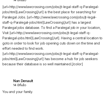
14 ปีที่แล้ว
[url=http://www.lawcrossing.com/jobs/jt-legal-staff-q-Paralegal-
jobs.html]LawCrossing[/url] is the best place for searching for
Paralegal Jobs. [url=http://www.lawcrossing.com/jobs/jt-legal-
staff-q-Paralegal-jobs.html]LawCrossing[/url] has a largest
Paralegal jobs database. To find a Paralegal job in your location,
Visit [url=http://www.lawcrossing.com/jobs/jt-legal-staff-q-
Paralegal-jobs.html]LawCrossing[/url]. Having a central location to
goto in order to look for job opening cuts down on the time and
effort needed to find work.
[url=http://www.lawcrossing.com/jobs/jt-legal-staff-q-Paralegal-
jobs.html]LawCrossing[/url] has become a hub for job seekers
because their database is so well maintained.[/color]
Nan Denault
14 ปีที่แล้ว
You and your family.