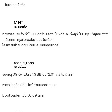
ไม่น่าเลย งืองือ
MINT
16 ปีที่แล้ว
browseมาแล้ว ทำไมมันบอกว่าเครื่องเป็น2gอะคะ ทั้งๆที่เป็น 3gsแท้ๆเลย Y^Y
เครียดกะการjailbreakมาสองวันเต็มๆ
ใครทราบช่วยบอกหน่อยนะคะ ขอบคุณมากค่ะ
toonie_toon
16 ปีที่แล้ว
ของหนู 3G อัพ เป็น 3.1.3 BB 05.12.01 โทร ไม่ได้เลย
หาตัวปลดล็อคได้มะไหร่ ช่วยบอกด้วยนะคะ
bootloader เป็น 05.09 นะคะ