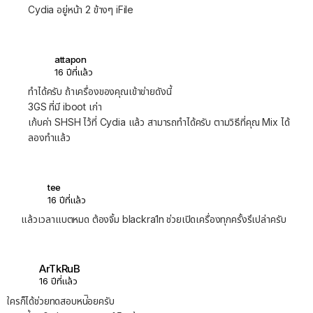
Cydia อยู่หน้า 2 ข้างๆ iFile
attapon
16 ปีที่แล้ว
ทำได้ครับ ถ้าเครื่องของคุณเข้าข่ายดังนี้
3GS ที่มี iboot เก่า
เก้บค่า SHSH ไว้ที่ Cydia แล้ว สามารถทำได้ครับ ตามวิธีที่คุณ Mix ได้
ลองทำแล้ว
tee
16 ปีที่แล้ว
แล้วเวลาแบตหมด ต้องจิ้ม blackra1n ช่วยเปิดเครื่องทุกครั้งรึเปล่าครับ
ArTkRuB
16 ปีที่แล้ว
ใครก็ได้ช่วยทดสอบหน่ิอยครับ