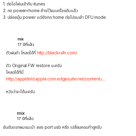
1. ต่อไอโฟนเข้ากับ itunes
2. กด power+home ค้างไว้จนเครื่องดับแล้ว
3. ปล่อยปุ่ม power แต่ยังกด home ต่อไปจนเข้า DFU mode
mix
17 ปีที่แล้ว
ตัวฝนดำ โหลดได้ที่
http://blackra1n.com/
ตัว Original FW restore นะครับ
โหลดได้ที่นี่
http://appldnld.apple.com.edgesuite.net/content.i
…
หวังว่าจะได้นะครับ
mix
17 ปีที่แล้ว
อันดับแรกผมแนะนำ ลอง port usb หรือ เปลี่ยนคอมทำดูครับ