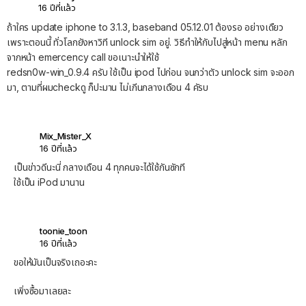
16 ปีที่แล้ว
ถ้าใคร update iphone to 3.1.3, baseband 05.12.01 ต้องรอ อย่างเดืยว
เพราะตอนนี้ ทั่วโลกยังหาวิที unlock sim อยู่. วิธีทำให้กับไปสู่หน้า menu หลัก
จากหน้า emercency call ขอเนาะนำให้ใช้
redsn0w-win_0.9.4 ครับ ใช้เป็น ipod ไปก่อน จนกว่าตัว unlock sim จะออก
มา, ตามที่ผมcheckดู ก็ปะมาน ไม่เกีนกลางเดือน 4 คัรบ
Mix_Mister_X
16 ปีที่แล้ว
เป็นข่าวดีนะนี่ กลางเดือน 4 ทุกคนจะได้ใช้กันซักที
ใช้เป็น iPod มานาน
toonie_toon
16 ปีที่แล้ว
ขอให้มันเป็นจริงเถอะคะ
เพิ่งซื้อมาเลยละ