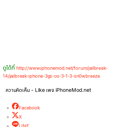
ดูได้ที่
http://www.iphonemod.net/forum/jailbreak-
14/jailbreak-iphone-3gs-os-3-1-3-sn0wbreeze
ความคิดเห็น - Like เพจ iPhoneMod.net
Facebook
X
LINE