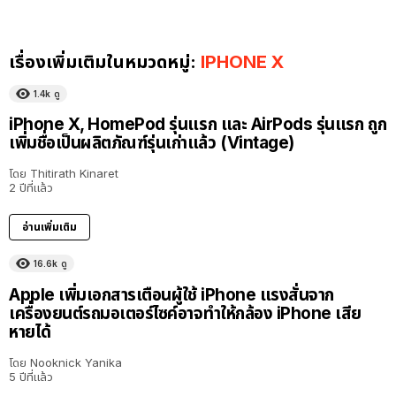
เรื่องเพิ่มเติมในหมวดหมู่:
IPHONE X
1.4k
ดู
iPhone X, HomePod รุ่นแรก และ AirPods รุ่นแรก ถูก
เพิ่มชื่อเป็นผลิตภัณฑ์รุ่นเก่าแล้ว (Vintage)
โดย
Thitirath Kinaret
2 ปีที่แล้ว
อ่านเพิ่มเติม
16.6k
ดู
Apple เพิ่มเอกสารเตือนผู้ใช้ iPhone แรงสั่นจาก
เครื่องยนต์รถมอเตอร์ไซค์อาจทำให้กล้อง iPhone เสีย
หายได้
โดย
Nooknick Yanika
5 ปีที่แล้ว