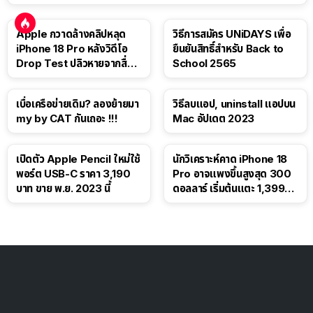
Apple กวาดล้างคลิปหลุด
วิธีการสมัคร UNiDAYS เพื่อ
iPhone 18 Pro หลังวิดีโอ
ยืนยันสิทธิ์สำหรับ Back to
Drop Test ปลิวหายจากสื่อ
School 2565
โซเชียล
เบื่อเครือข่ายเดิม? ลองย้ายมา
วิธีลบแอป, uninstall แอปบน
my by CAT กันเถอะ !!!
Mac อัปเดต 2023
เปิดตัว Apple Pencil ใหม่ใช้
นักวิเคราะห์คาด iPhone 18
พอร์ต USB-C ราคา 3,190
Pro อาจแพงขึ้นสูงสุด 300
บาท ขาย พ.ย. 2023 นี้
ดอลลาร์ เริ่มต้นแตะ 1,399
ดอลลาร์