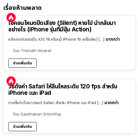
เรื่องห้ามพลาด
ไอคอนโหมดปิดเสียง (Silent) หายไป นำกลับมา
อย่างไร (iPhone รุ่นที่มีปุ่ม Action)
มากกว่า
หลังจากอัปเดตเป็น iOS 18 หรือแม้ iPhone 16 เครื่องใหม่ […]
โดย
Thitirath Kinaret
อ่านเพิ่มเติม
วิธีตั้งค่า Safari ให้ลื่นไหลระดับ 120 fps สำหรับ
iPhone และ iPad
มากกว่า
การตั้งค่าเว็ปเบาว์เซอร์ Safari สำหรับ iPhone และ iPad […]
โดย
Sasithakan Sritonthip
อ่านเพิ่มเติม