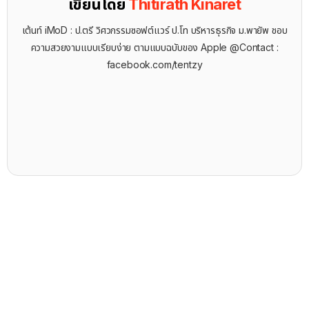
เขียนโดย
Thitirath Kinaret
เต้นท์ iMoD : ป.ตรี วิศวกรรมซอฟต์แวร์ ป.โท บริหารธุรกิจ ม.พายัพ ชอบ
ความสวยงามแบบเรียบง่าย ตามแบบฉบับของ Apple @Contact :
facebook.com/tentzy