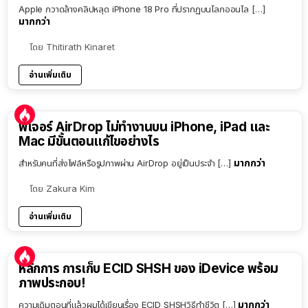
Apple กวาดล้างคลิปหลุด iPhone 18 Pro ที่ปรากฏบนโลกออนไล […]
มากกว่า
โดย
Thitirath Kinaret
อ่านเพิ่มเติม
ฟีเจอร์ AirDrop ไม่ทำงานบน iPhone, iPad และ
Mac มีขั้นตอนแก้ไขอย่างไร
มากกว่า
สำหรับคนที่ส่งไฟล์หรือรูปภาพผ่าน AirDrop อยู่เป็นประจำ […]
โดย
Zakura Kim
อ่านเพิ่มเติม
หลักการ การเก็บ ECID SHSH ของ iDevice พร้อม
ภาพประกอบ!
มากกว่า
ความเดิมตอนที่แล้วผมได้เขียนเรื่อง ECID SHSHวิธีทำชีวิต […]