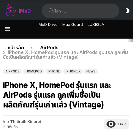
ค้นหา:
ส
ผิ
iMoD Drive
Max Guard
LUXESLA
เมนู
เรื่อง
คุณอยู่ที่นี่:
หน้าหลัก
AirPods
iPhone X, HomePod รุ่นแรก และ AirPods รุ่นแรก ถูกเพิ่ม
ล่าสุด
ชื่อเป็นผลิตภัณฑ์รุ่นเก่าแล้ว (Vintage)
AIRPODS
HOMEPOD
IPHONE
IPHONE X
NEWS
iPhone X, HomePod รุ่นแรก และ
AirPods รุ่นแรก ถูกเพิ่มชื่อเป็น
ผลิตภัณฑ์รุ่นเก่าแล้ว (Vintage)
โดย
Thitirath Kinaret
1.4k
ดู
2 ปีที่แล้ว