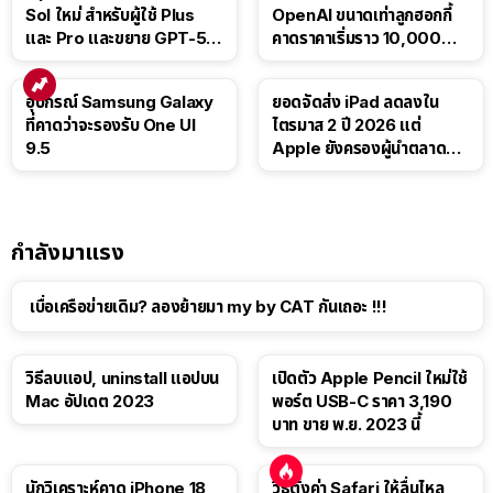
Sol ใหม่ สำหรับผู้ใช้ Plus
OpenAI ขนาดเท่าลูกฮอกกี้
และ Pro และขยาย GPT-5.6
คาดราคาเริ่มราว 10,000
Luna ให้ผู้ใช้ฟรี
บาท
อุปกรณ์ Samsung Galaxy
ยอดจัดส่ง iPad ลดลงใน
ที่คาดว่าจะรองรับ One UI
ไตรมาส 2 ปี 2026 แต่
9.5
Apple ยังครองผู้นำตลาด
แท็บเล็ต
กำลังมาแรง
เบื่อเครือข่ายเดิม? ลองย้ายมา my by CAT กันเถอะ !!!
วิธีลบแอป, uninstall แอปบน
เปิดตัว Apple Pencil ใหม่ใช้
Mac อัปเดต 2023
พอร์ต USB-C ราคา 3,190
บาท ขาย พ.ย. 2023 นี้
นักวิเคราะห์คาด iPhone 18
วิธีตั้งค่า Safari ให้ลื่นไหล