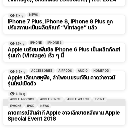
NEWS
1.1k
ดู
iPhone 7 Plus, iPhone 8, iPhone 8 Plus ถูก
ปรับสถานะเป็นผลิตภัณฑ์ “Vintage” แล้ว
IPHONE
IPHONE 6
1.5k
ดู
Apple เตรียมเพิ่มชื่อ iPhone 6 Plus เป็นผลิตภัณฑ์
รุ่นเก่า (Vintage) เร็ว ๆ นี้
ACCESSORIES
AIRPODS
AUDIO
HOMEPOD
6.8k
ดู
Apple เลิกขายหูฟัง, ลำโพงแบรนด์อื่น คาดว่าอาจมี
รุ่นใหม่เปิดตัว
6.4k
ดู
APPLE AIRPODS
APPLE PENCIL
APPLE WATCH
EVENT
IPHONE
IPOD
NEWS
คาดการณ์สินค้าที่ Apple อาจเลิกขายหลังงาน Apple
Special Event 2018