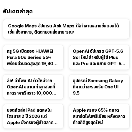
อัปเดตล่าสุด
Google Maps อัปเกรด Ask Maps ให้ทำงานหลายขั้นตอนได้
เช่น สั่งอาหาร, ติดตามขนส่งสาธารณะ
ทรู 5G เปิดจอง HUAWEI
OpenAI อัปเกรด GPT-5.6
Pura 90s Series 5G+
Sol ใหม่ สำหรับผู้ใช้ Plus
พร้อมส่วนลดสูงสุด 19,400
และ Pro และขยาย GPT-5.6
บาท
Luna ให้ผู้ใช้ฟรี
ลือ! ลำโพง AI ตัวใหม่จาก
อุปกรณ์ Samsung Galaxy
OpenAI ขนาดเท่าลูกฮอกกี้
ที่คาดว่าจะรองรับ One UI
คาดราคาเริ่มราว 10,000
9.5
บาท
ยอดจัดส่ง iPad ลดลงใน
Apple ครอง 65% ตลาด
ไตรมาส 2 ปี 2026 แต่
สมาร์ตโฟนพรีเมียม หลังตลาด
Apple ยังครองผู้นำตลาด
ทำสถิติสูงสุดใหม่
แท็บเล็ต