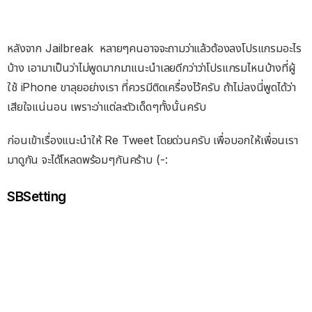
หลังจาก Jailbreak หลายๆคนอาจจะถามว่าแล้วต้องลงโปรแกรมอะไร
บ้าง เอามาเป็นว่าไม่พูดมากมาแนะนำเลยดีกว่าว่าโปรแกรมไหนบ้างที่ผู้
ใช้ iPhone ขาลุยอย่างเรา ที่ควรมีติดเครื่องไว้ครับ ถ้าไม่ลงนี่พูดได้ว่า
เสียใจแน่นอน เพราะว่าแต่ละตัวเด็ดๆทั้งนั้นครับ
ก่อนเข้าเรื่องแนะนำให้ Re Tweet โดยด่วนครับ เพื่อบอกให้เพื่อนเรา
มาดูกัน จะได้โหลดพร้อมๆกันคร้าบ (-:
SBSetting