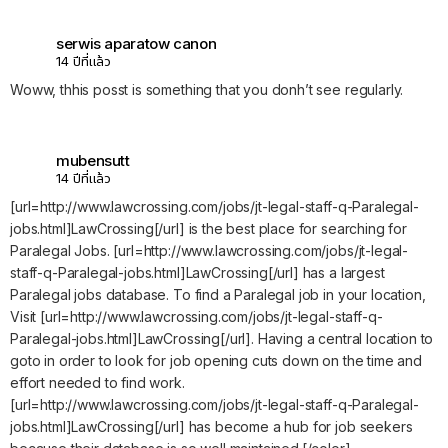
serwis aparatow canon
14 ปีที่แล้ว
Woww, thhis posst is something that you donh’t see regularly.
mubensutt
14 ปีที่แล้ว
[url=http://www.lawcrossing.com/jobs/jt-legal-staff-q-Paralegal-
jobs.html]LawCrossing[/url] is the best place for searching for
Paralegal Jobs. [url=http://www.lawcrossing.com/jobs/jt-legal-
staff-q-Paralegal-jobs.html]LawCrossing[/url] has a largest
Paralegal jobs database. To find a Paralegal job in your location,
Visit [url=http://www.lawcrossing.com/jobs/jt-legal-staff-q-
Paralegal-jobs.html]LawCrossing[/url]. Having a central location to
goto in order to look for job opening cuts down on the time and
effort needed to find work.
[url=http://www.lawcrossing.com/jobs/jt-legal-staff-q-Paralegal-
jobs.html]LawCrossing[/url] has become a hub for job seekers