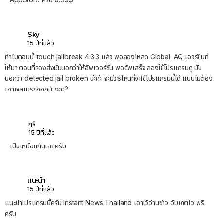
Sky
15 ปีที่แล้ว
ทำไมตอนนี้ itouch jailbreak 4.3.3 แล้ว พอลองโหลด Global .AQ เอวร์ชันที่
ให้มา ตอนที่ลองส่งมันบอกว่าให้อัพเวอร์ชั่น พออัพเสร็จ ลองใช้โปรแกรมดู มัน
บอกว่า detected jail broken น่ะค่ะ จะมีวิธีไหนที่จะใช้โปรแกรมนี้ได้ แบบไม่ต้อง
เอาเจลเบรกออกบ้างคะ?
ฏรื
15 ปีที่แล้ว
เป็นเหมือนกันเลยครับ
แนะนำ
15 ปีที่แล้ว
แนะนำโปรแกรมนี้ครับ Instant News Thailand เอาไว้อ่านข่าว อับเดตไว ฟรี
ครับ