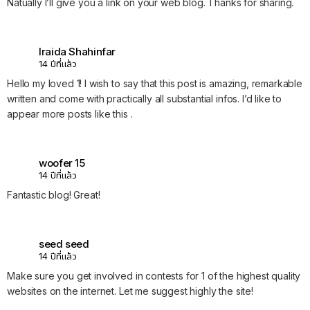
Natually I’ll give you a link on your web blog. Thanks for sharing.
Iraida Shahinfar
14 ปีที่แล้ว
Hello my loved 1! I wish to say that this post is amazing, remarkable
written and come with practically all substantial infos. I’d like to
appear more posts like this .
woofer 15
14 ปีที่แล้ว
Fantastic blog! Great!
seed seed
14 ปีที่แล้ว
Make sure you get involved in contests for 1 of the highest quality
websites on the internet. Let me suggest highly the site!