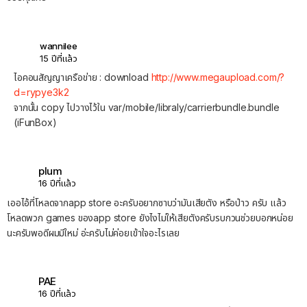
wannilee
15 ปีที่แล้ว
ไอคอนสัญญาเครือข่าย : download
http://www.megaupload.com/?
d=rypye3k2
จากนั้น copy ไปวางไว้ใน var/mobile/libraly/carrierbundle.bundle
(iFunBox)
plum
16 ปีที่แล้ว
เออไอ้ที่โหลดจากapp store อะครับอยากซาบว่ามันเสียตัง หรือป่าว ครับ แล้ว
โหลดพวก games ของapp store ยังไงไม่ให้เสียตังครับรบกวนช่วยบอกหน่อย
นะครับพอดีผมมีใหม่ อ่ะครับไม่ค่อยเข้าใจอะไรเลย
PAE
16 ปีที่แล้ว