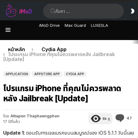
ค้นหา:
ส
ผิ
iMoD Drive
Max Guard
LUXESLA
เมนู
เรื่อง
คุณอยู่ที่นี่:
หน้าหลัก
Cydia App
โปรแกรม iPhone ที่คุณไม่ควรพลาดหลัง Jailbreak
ล่าสุด
[Update]
APPLICATION
APPSTORE APP
CYDIA APP
โปรแกรม iPhone ที่คุณไม่ควรพลาด
หลัง Jailbreak [Update]
โดย
Attapon Thaphaengphan
คว
47
6k
ดู
17 ปีที่แล้ว
คิด
เห็
Update 1
: ตอนรับการเจลเบรคแบบสมบูรณ์ของ iOS 5.1.1 วันนี้เลย