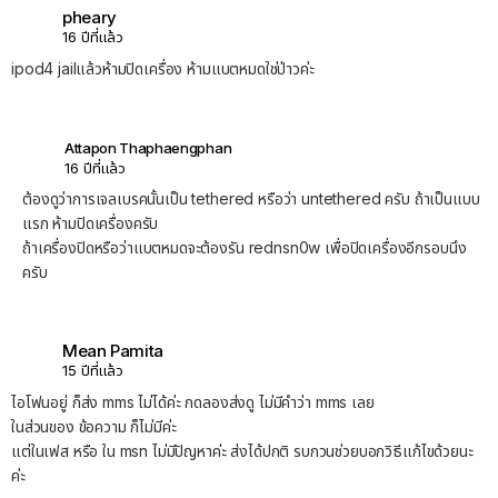
pheary
16 ปีที่แล้ว
ipod4 jailแล้วห้ามปิดเครื่อง ห้ามแบตหมดใช่ป่าวค่ะ
Attapon Thaphaengphan
16 ปีที่แล้ว
ต้องดูว่าการเจลเบรคนั้นเป็น tethered หรือว่า untethered ครับ ถ้าเป็นแบบ
แรก ห้ามปิดเครื่องครับ
ถ้าเครื่องปิดหรือว่าแบตหมดจะต้องรัน rednsn0w เพื่อปิดเครื่องอีกรอบนึง
ครับ
Mean Pamita
15 ปีที่แล้ว
ไอโฟนอยู่ ก็ส่ง mms ไม่ได้ค่ะ กดลองส่งดู ไม่มีคำว่า mms เลย
ในส่วนของ ข้อความ ก็ไม่มีค่ะ
แต่ในเฟส หรือ ใน msn ไม่มีปัญหาค่ะ ส่งได้ปกติ รบกวนช่วยบอกวิธีแก้ไขด้วยนะ
ค่ะ