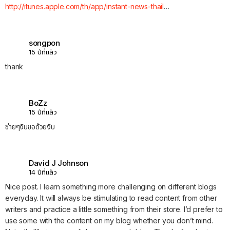
http://itunes.apple.com/th/app/instant-news-thail
…
songpon
15 ปีที่แล้ว
thank
BoZz
15 ปีที่แล้ว
ช่ายๆงับขอด้วยงับ
David J Johnson
14 ปีที่แล้ว
Nice post. I learn something more challenging on different blogs
everyday. It will always be stimulating to read content from other
writers and practice a little something from their store. I’d prefer to
use some with the content on my blog whether you don’t mind.