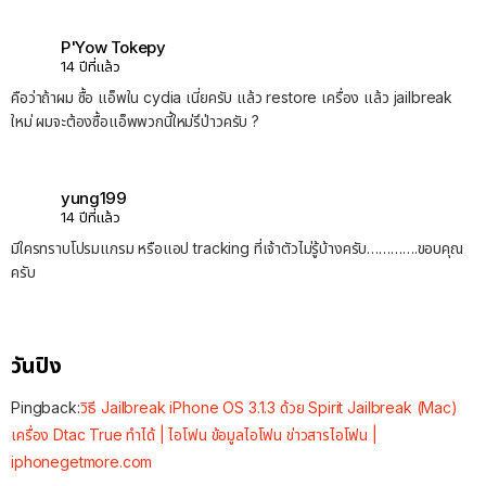
P'Yow Tokepy
14 ปีที่แล้ว
คือว่าถ้าผม ซื้อ แอ็พใน cydia เนี่ยครับ แล้ว restore เครื่อง แล้ว jailbreak
ใหม่ ผมจะต้องซื้อแอ็พพวกนี้ใหม่รึป่าวครับ ?
yung199
14 ปีที่แล้ว
มีใครทราบโปรมแกรม หรือแอป tracking ที่เจ้าตัวไม่รู้บ้างครับ………….ขอบคุณ
ครับ
วันปิง
Pingback:
วิธี Jailbreak iPhone OS 3.1.3 ด้วย Spirit Jailbreak (Mac)
เครื่อง Dtac True ทำได้ | ไอโฟน ข้อมูลไอโฟน ข่าวสารไอโฟน |
iphonegetmore.com