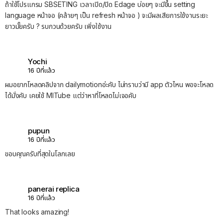
ถ้าใช้โปรแกรม SBSETING เวลาเปิด/ปิด Edage บ่อยๆ จะมีขึ้น setting
language หน้าจอ (คล้ายๆ เป็น refresh หน้าจอ ) จะมีผลเสียการใช้งานระยะ
ยาวมั๊ยครับ ? รบกวนด้วยครับ เพิ่งใช้งาน
Yochi
16 ปีที่แล้ว
ผมอยากโหลดคลิปจาก dailymotionอ่ะคับ ไม่ทราบว่ามี app ตัวไหน พอจะโหลด
ได้มั่งคับ เคยใช้ MITube แต่ว่าหาที่โหลดไม่เจอคับ
pupun
16 ปีที่แล้ว
ขอบคุณครับที่สุดในโลกเลย
panerai replica
16 ปีที่แล้ว
That looks amazing!