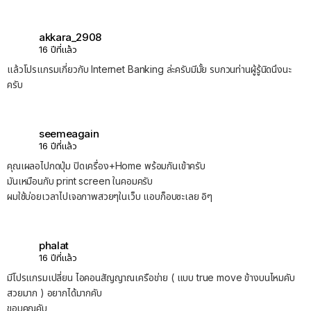
akkara_2908
16 ปีที่แล้ว
แล้วโปรแกรมเกี่ยวกับ Internet Banking ล่ะครับมีมั้ย รบกวนท่านผู้รู้นิดนึงนะ
ครับ
seemeagain
16 ปีที่แล้ว
คุณเผลอไปกดปุ่ม ปิดเครื่อง+Home พร้อมกันเข้าครับ
มันเหมือนกับ print screen ในคอมครับ
ผมใช้บ่อยเวลาไปเจอภาพสวยๆในเว็บ แอบก็อบซะเลย อิๆ
phalat
16 ปีที่แล้ว
มีโปรแกรมเปลี่ยน ไอคอนสัญญาณเครือข่าย ( แบบ true move ข้างบนไหมคับ
สวยมาก ) อยากได้มากคับ
ขอบคุณคับ