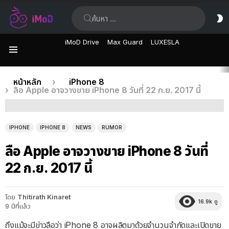
ค้นหา:
ส
ผิ
iMoD Drive
Max Guard
LUXESLA
เมนู
เรื่อง
คุณอยู่ที่นี่:
หน้าหลัก
iPhone 8
ลือ Apple อาจวางขาย iPhone 8 วันที่ 22 ก.ย. 2017 นี้
ล่าสุด
IPHONE
IPHONE 8
NEWS
RUMOR
ลือ Apple อาจวางขาย iPhone 8 วันที่
22 ก.ย. 2017 นี้
โดย
Thitirath Kinaret
16.9k
ดู
9 ปีที่แล้ว
ถึงแม้จะมีข่าวลือว่า iPhone 8 อาจผลิตมาด้วยจำนวนจำกัดและเปิดขาย