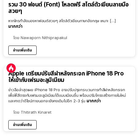
รวม 30 ฟอนต์ (Font) โหลดฟรี สไตล์ตัวเขียนลายมือ
สวยๆ
หากใครกำลังมองหาฟอนต์สวยๆ สไตล์ตัวเขียนภาษาอังกฤษ เหมาะ […]
มากกว่า
โดย
Nawaporn Nithiprapakul
อ่านเพิ่มเติม
Apple เตรียมปรับสีฝาหลังกระจก iPhone 18 Pro
ให้เข้ากับเฟรมอะลูมิเนียม
ข่าวลือล่าสุดเผย iPhone 18 Pro อาจปรับปรุงกระบวนการทำสีฝาหลังกระจก
เพื่อให้สีตรงกับเฟรมอะลูมิเนียมได้แนบเนียนขึ้น พร้อมปรับโครงสร้างภายในใหม่
มากกว่า
และคาดว่าดีไซน์ภายนอกจะยังคงเดิมไปอีก 2-3 รุ่น
โดย
Thitirath Kinaret
อ่านเพิ่มเติม