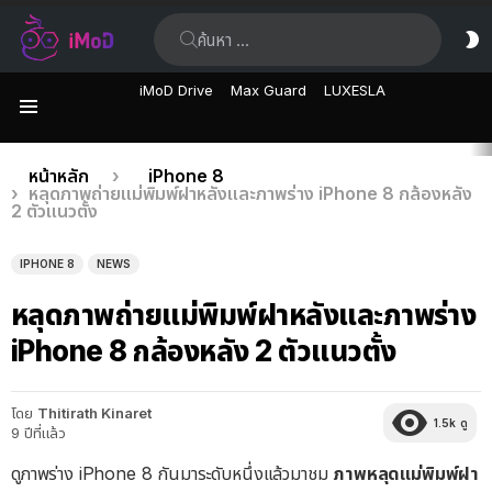
ค้นหา:
ส
ผิ
iMoD Drive
Max Guard
LUXESLA
เมนู
เรื่อง
คุณอยู่ที่นี่:
หน้าหลัก
iPhone 8
หลุดภาพถ่ายแม่พิมพ์ฝาหลังและภาพร่าง iPhone 8 กล้องหลัง
ล่าสุด
2 ตัวแนวตั้ง
IPHONE 8
NEWS
หลุดภาพถ่ายแม่พิมพ์ฝาหลังและภาพร่าง
iPhone 8 กล้องหลัง 2 ตัวแนวตั้ง
โดย
Thitirath Kinaret
1.5k
ดู
9 ปีที่แล้ว
ดูภาพร่าง iPhone 8 กันมาระดับหนึ่งแล้วมาชม
ภาพหลุดแม่พิมพ์ฝา