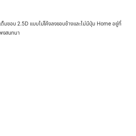
บเต็มขอบ 2.5D แบบไม่โค้งลงขอบข้างและไม่มีปุ่ม Home อยู่ที่
ำโพงสนทนา