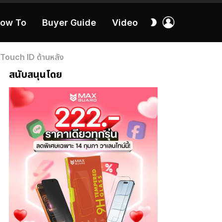
เข้า
สลับ
ow To
Buyer Guide
Video
สู่
ผิว
ระบบ
40:16
ี Touch ID ด้านหลัง
สนับสนุนโดย