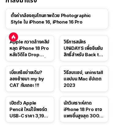
กำลังมาแรง
ตั้งค่ากล้องคุมโทนภาพด้วย Photographic
Style ใน iPhone 16, iPhone 16 Pro
Apple กวาดล้างคลิป
วิธีการสมัคร
หลุด iPhone 18 Pro
UNiDAYS เพื่อยืนยัน
หลังวิดีโอ Drop
สิทธิ์สำหรับ Back to
Test ปลิวหายจากสื่อ
School 2565
โซเชียล
เบื่อเครือข่ายเดิม?
วิธีลบแอป, uninstall
ลองย้ายมา my by
แอปบน Mac อัปเดต
CAT กันเถอะ !!!
2023
เปิดตัว Apple
นักวิเคราะห์คาด
Pencil ใหม่ใช้พอร์ต
iPhone 18 Pro อาจ
USB-C ราคา 3,190
แพงขึ้นสูงสุด 300
บาท ขาย พ.ย. 2023
ดอลลาร์ เริ่มต้นแตะ
นี้
1,399 ดอลลาร์