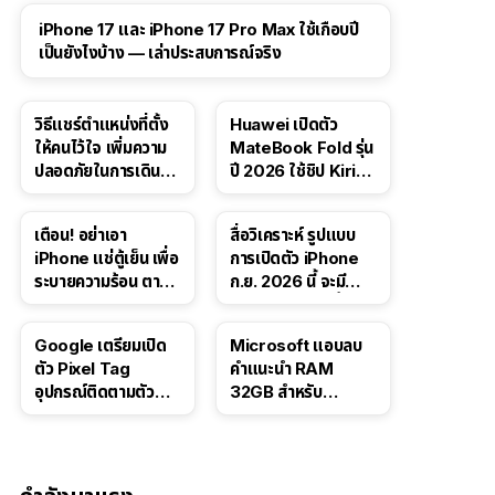
41:47
iPhone 17 และ iPhone 17 Pro Max ใช้เกือบปี
เป็นยังไงบ้าง — เล่าประสบการณ์จริง
วิธีแชร์ตำแหน่งที่ตั้ง
Huawei เปิดตัว
ให้คนไว้ใจ เพิ่มความ
MateBook Fold รุ่น
ปลอดภัยในการเดิน
ปี 2026 ใช้ชิป Kirin
ทาง สำหรับ iPhone,
X90 Plus
iPad
เตือน! อย่าเอา
สื่อวิเคราะห์ รูปแบบ
iPhone แช่ตู้เย็น เพื่อ
การเปิดตัว iPhone
ระบายความร้อน ตาม
ก.ย. 2026 นี้ จะมี
คำแนะนำใน TikTok
“ชีวิตชีวา” มากขึ้น
Google เตรียมเปิด
Microsoft แอบลบ
ตัว Pixel Tag
คำแนะนำ RAM
อุปกรณ์ติดตามตัว
32GB สำหรับ
ราคาเดียวกับ AirTag
Windows 11 ออก
จากเว็บตัวเอง