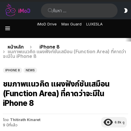
ค้นหา:
ส
ผิ
iMoD Drive
Max Guard
LUXESLA
เมนู
เรื่อง
คุณอยู่ที่นี่:
หน้าหลัก
iPhone 8
ชมภาพแนวคิด แผงฟังก์ชันเสมือน (Function Area) ที่คาดว่า
ล่าสุด
จะมีใน iPhone 8
IPHONE 8
NEWS
ชมภาพแนวคิด แผงฟังก์ชันเสมือน
(Function Area) ที่คาดว่าจะมีใน
iPhone 8
โดย
Thitirath Kinaret
6.8k
ดู
9 ปีที่แล้ว