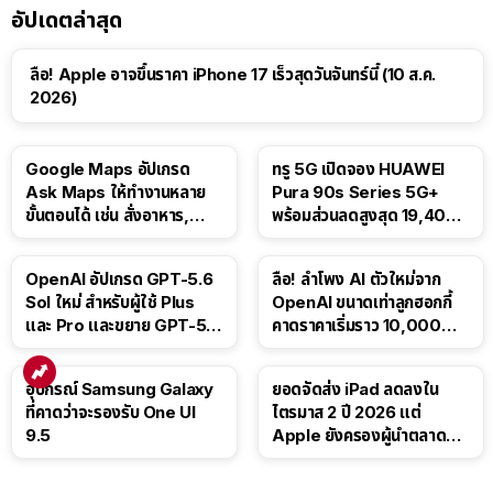
อัปเดตล่าสุด
ลือ! Apple อาจขึ้นราคา iPhone 17 เร็วสุดวันจันทร์นี้ (10 ส.ค.
2026)
Google Maps อัปเกรด
ทรู 5G เปิดจอง HUAWEI
Ask Maps ให้ทำงานหลาย
Pura 90s Series 5G+
ขั้นตอนได้ เช่น สั่งอาหาร,
พร้อมส่วนลดสูงสุด 19,400
ติดตามขนส่งสาธารณะ
บาท
OpenAI อัปเกรด GPT-5.6
ลือ! ลำโพง AI ตัวใหม่จาก
Sol ใหม่ สำหรับผู้ใช้ Plus
OpenAI ขนาดเท่าลูกฮอกกี้
และ Pro และขยาย GPT-5.6
คาดราคาเริ่มราว 10,000
Luna ให้ผู้ใช้ฟรี
บาท
อุปกรณ์ Samsung Galaxy
ยอดจัดส่ง iPad ลดลงใน
ที่คาดว่าจะรองรับ One UI
ไตรมาส 2 ปี 2026 แต่
9.5
Apple ยังครองผู้นำตลาด
แท็บเล็ต