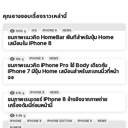
คุณอาจชอบเรื่องราวเหล่านี้
IOS
IPHONE 8
NEWS
1000
ดู
ชมภาพแนวคิด HomeBar พื้นที่สำหรับปุ่ม Home
เสมือนใน iPhone 8
IPHONE 8
NEWS
16k
ดู
ชมภาพแนวคิด iPhone Pro ใช้ Body เดียวกับ
iPhone 7 มีปุ่ม Home เสมือนสำหรับสแกนนิ้วที่หน้า
จอ
IPHONE 8
NEWS
6.1k
ดู
ชมภาพเรนเดอร์ iPhone 8 อ้างอิงจากภาพถ่าย
เครื่องดัมมี่ก่อนหน้านี้
6.6k
ดู
IPHONE
IPHONE 8
IPHONE EDITION
IPHONE X
NEWS
RUMOR