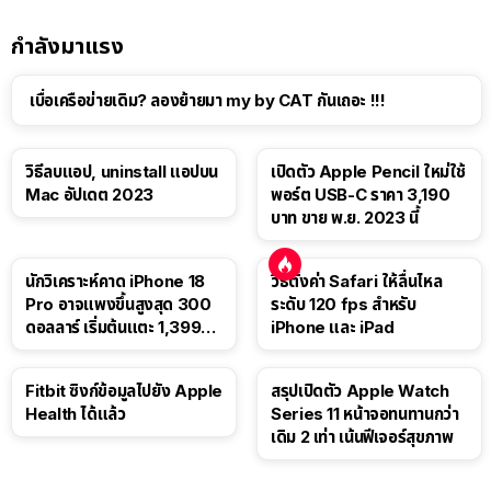
กำลังมาแรง
เบื่อเครือข่ายเดิม? ลองย้ายมา my by CAT กันเถอะ !!!
วิธีลบแอป, uninstall แอปบน
เปิดตัว Apple Pencil ใหม่ใช้
Mac อัปเดต 2023
พอร์ต USB-C ราคา 3,190
บาท ขาย พ.ย. 2023 นี้
นักวิเคราะห์คาด iPhone 18
วิธีตั้งค่า Safari ให้ลื่นไหล
Pro อาจแพงขึ้นสูงสุด 300
ระดับ 120 fps สำหรับ
ดอลลาร์ เริ่มต้นแตะ 1,399
iPhone และ iPad
ดอลลาร์
Fitbit ซิงก์ข้อมูลไปยัง Apple
สรุปเปิดตัว Apple Watch
Health ได้แล้ว
Series 11 หน้าจอทนทานกว่า
เดิม 2 เท่า เน้นฟีเจอร์สุขภาพ