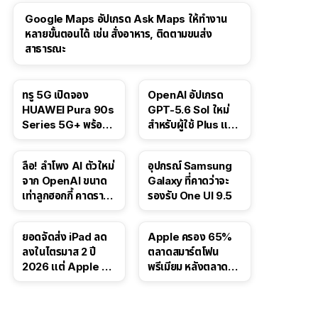
Google Maps อัปเกรด Ask Maps ให้ทำงาน
หลายขั้นตอนได้ เช่น สั่งอาหาร, ติดตามขนส่ง
สาธารณะ
ทรู 5G เปิดจอง
OpenAI อัปเกรด
HUAWEI Pura 90s
GPT-5.6 Sol ใหม่
Series 5G+ พร้อม
สำหรับผู้ใช้ Plus และ
ส่วนลดสูงสุด 19,400
Pro และขยาย GPT-
บาท
5.6 Luna ให้ผู้ใช้ฟรี
ลือ! ลำโพง AI ตัวใหม่
อุปกรณ์ Samsung
จาก OpenAI ขนาด
Galaxy ที่คาดว่าจะ
เท่าลูกฮอกกี้ คาดราคา
รองรับ One UI 9.5
เริ่มราว 10,000 บาท
ยอดจัดส่ง iPad ลด
Apple ครอง 65%
ลงในไตรมาส 2 ปี
ตลาดสมาร์ตโฟน
2026 แต่ Apple ยัง
พรีเมียม หลังตลาดทำ
ครองผู้นำตลาด
สถิติสูงสุดใหม่
แท็บเล็ต