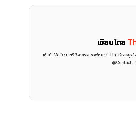
เขียนโดย
Th
เต้นท์ iMoD : ป.ตรี วิศวกรรมซอฟต์แวร์ ป.โท บริหารธ
@Contact : 