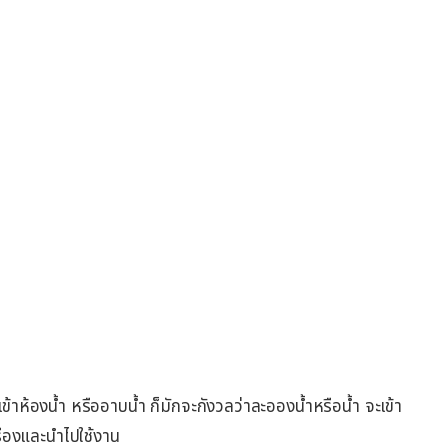
้าห้องน้ำ หรืออาบน้ำ ก็มักจะกังวลว่าละอองน้ำหรือน้ำ จะเข้า
ื่องและนำไปใช้งาน