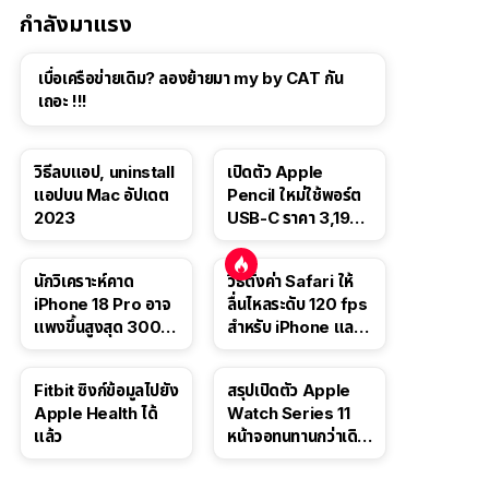
กำลังมาแรง
เบื่อเครือข่ายเดิม? ลองย้ายมา my by CAT กัน
เถอะ !!!
วิธีลบแอป, uninstall
เปิดตัว Apple
แอปบน Mac อัปเดต
Pencil ใหม่ใช้พอร์ต
2023
USB-C ราคา 3,190
บาท ขาย พ.ย. 2023
นี้
นักวิเคราะห์คาด
วิธีตั้งค่า Safari ให้
iPhone 18 Pro อาจ
ลื่นไหลระดับ 120 fps
แพงขึ้นสูงสุด 300
สำหรับ iPhone และ
ดอลลาร์ เริ่มต้นแตะ
iPad
1,399 ดอลลาร์
Fitbit ซิงก์ข้อมูลไปยัง
สรุปเปิดตัว Apple
Apple Health ได้
Watch Series 11
แล้ว
หน้าจอทนทานกว่าเดิม
2 เท่า เน้นฟีเจอร์
สุขภาพ