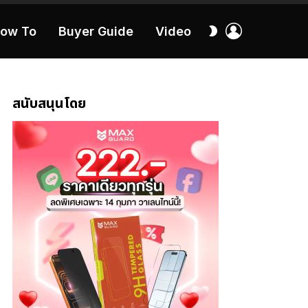
เข้า
สลับ
ow To
Buyer Guide
Video
สู่
ผิว
ระบบ
40:16
สนับสนุนโดย