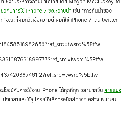
่องมาใช้งานระหว่างอาบน้ำได้เลย โดย Megan McCluskey ได้
ี่ยวกับการใช้ iPhone 7 ขณะอาบน้ำ
เช่น “การกันน้ำของ
 “ขณะที่ผมทวิตข้อความนี้ ผมก็ใช้ iPhone 7 เล่น twitter
784218458518982656?ref_src=twsrc%5Etfw
/788361087661899777?ref_src=twsrc%5Etfw
84543742086746112?ref_src=twsrc%5Etfw
ระโยชน์กับการใช้งาน iPhone ได้ทุกที่ทุกเวลามากขึ้น
การแบ่ง
ควรแบ่งเวลาและใช้อุปกรณ์อิเล็กทรอนิกส์ต่างๆ อย่างเหมาะสม