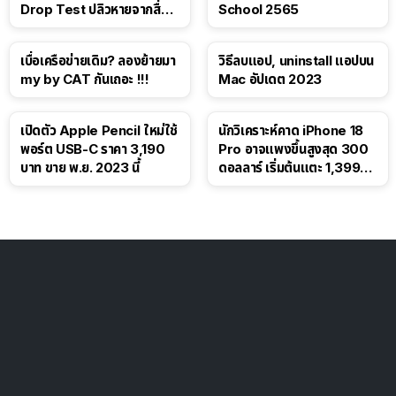
Drop Test ปลิวหายจากสื่อ
School 2565
โซเชียล
เบื่อเครือข่ายเดิม? ลองย้ายมา
วิธีลบแอป, uninstall แอปบน
my by CAT กันเถอะ !!!
Mac อัปเดต 2023
เปิดตัว Apple Pencil ใหม่ใช้
นักวิเคราะห์คาด iPhone 18
พอร์ต USB-C ราคา 3,190
Pro อาจแพงขึ้นสูงสุด 300
บาท ขาย พ.ย. 2023 นี้
ดอลลาร์ เริ่มต้นแตะ 1,399
ดอลลาร์