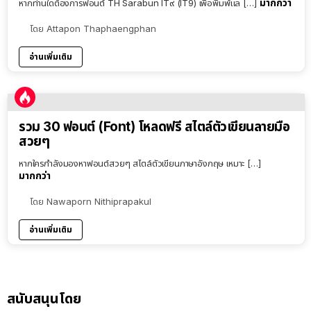
มากกว่า
หากท่านใดต้องการฟอนต์ TH Sarabun IT๙ (IT9) เพื่อพิมพ์แล […]
โดย
Attapon Thaphaengphan
อ่านเพิ่มเติม
รวม 30 ฟอนต์ (Font) โหลดฟรี สไตล์ตัวเขียนลายมือ
สวยๆ
หากใครกำลังมองหาฟอนต์สวยๆ สไตล์ตัวเขียนภาษาอังกฤษ เหมาะ […]
มากกว่า
โดย
Nawaporn Nithiprapakul
อ่านเพิ่มเติม
สนับสนุนโดย