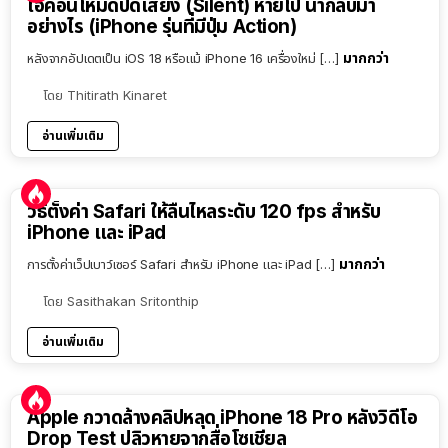
ไอคอนโหมดปิดเสียง (Silent) หายไป นำกลับมา
อย่างไร (iPhone รุ่นที่มีปุ่ม Action)
มากกว่า
หลังจากอัปเดตเป็น iOS 18 หรือแม้ iPhone 16 เครื่องใหม่ […]
โดย
Thitirath Kinaret
อ่านเพิ่มเติม
วิธีตั้งค่า Safari ให้ลื่นไหลระดับ 120 fps สำหรับ
iPhone และ iPad
มากกว่า
การตั้งค่าเว็ปเบาว์เซอร์ Safari สำหรับ iPhone และ iPad […]
โดย
Sasithakan Sritonthip
อ่านเพิ่มเติม
Apple กวาดล้างคลิปหลุด iPhone 18 Pro หลังวิดีโอ
Drop Test ปลิวหายจากสื่อโซเชียล