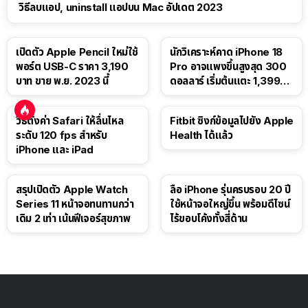
วิธีลบแอป, uninstall แอปบน Mac อัปเดต 2023
เปิดตัว Apple Pencil ใหม่ใช้
นักวิเคราะห์คาด iPhone 18
พอร์ต USB-C ราคา 3,190
Pro อาจแพงขึ้นสูงสุด 300
บาท ขาย พ.ย. 2023 นี้
ดอลลาร์ เริ่มต้นแตะ 1,399
ดอลลาร์
วิธีตั้งค่า Safari ให้ลื่นไหล
Fitbit ซิงก์ข้อมูลไปยัง Apple
ระดับ 120 fps สำหรับ
Health ได้แล้ว
iPhone และ iPad
สรุปเปิดตัว Apple Watch
ลือ iPhone รุ่นครบรอบ 20 ปี
Series 11 หน้าจอทนทานกว่า
ใช้หน้าจอใหญ่ขึ้น พร้อมดีไซน์
เดิม 2 เท่า เน้นฟีเจอร์สุขภาพ
ไร้ขอบโค้งทั้งสี่ด้าน