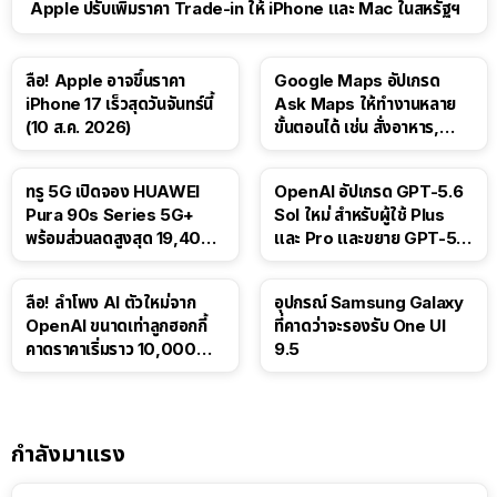
Apple ปรับเพิ่มราคา Trade-in ให้ iPhone และ Mac ในสหรัฐฯ
ลือ! Apple อาจขึ้นราคา
Google Maps อัปเกรด
iPhone 17 เร็วสุดวันจันทร์นี้
Ask Maps ให้ทำงานหลาย
(10 ส.ค. 2026)
ขั้นตอนได้ เช่น สั่งอาหาร,
ติดตามขนส่งสาธารณะ
ทรู 5G เปิดจอง HUAWEI
OpenAI อัปเกรด GPT-5.6
Pura 90s Series 5G+
Sol ใหม่ สำหรับผู้ใช้ Plus
พร้อมส่วนลดสูงสุด 19,400
และ Pro และขยาย GPT-5.6
บาท
Luna ให้ผู้ใช้ฟรี
ลือ! ลำโพง AI ตัวใหม่จาก
อุปกรณ์ Samsung Galaxy
OpenAI ขนาดเท่าลูกฮอกกี้
ที่คาดว่าจะรองรับ One UI
คาดราคาเริ่มราว 10,000
9.5
บาท
กำลังมาแรง