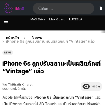
ค้นหา:
ส
ผิ
iMoD Drive
Max Guard
LUXESLA
เมนู
เรื่อง
คุณอยู่ที่นี่:
หน้าหลัก
News
iPhone 6s ถูกปรับสถานะเป็นผลิตภัณฑ์ “Vintage” แล้ว
ล่าสุด
NEWS
iPhone 6s ถูกปรับสถานะเป็นผลิตภัณฑ์
“Vintage” แล้ว
โดย
Thitirath Kinaret
1000
ดู
ประมาณหนึ่งปีที่แล้ว
Apple ได้เพิ่มรายชื่อ
iPhone 6s เป็นผลิตภัณฑ์ “Vintage”
แล้ว,
เป็น iPhone รุ่นแรกที่มี 3D Touch และเป็นรุ่นสุดท้ายที่มีช่องหูฟัง