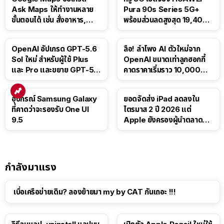
Ask Maps ให้ทำงานหลาย
Pura 90s Series 5G+
ขั้นตอนได้ เช่น สั่งอาหาร,
พร้อมส่วนลดสูงสุด 19,400
ติดตามขนส่งสาธารณะ
บาท
OpenAI อัปเกรด GPT-5.6
ลือ! ลำโพง AI ตัวใหม่จาก
Sol ใหม่ สำหรับผู้ใช้ Plus
OpenAI ขนาดเท่าลูกฮอกกี้
และ Pro และขยาย GPT-5.6
คาดราคาเริ่มราว 10,000
Luna ให้ผู้ใช้ฟรี
บาท
อุปกรณ์ Samsung Galaxy
ยอดจัดส่ง iPad ลดลงใน
ที่คาดว่าจะรองรับ One UI
ไตรมาส 2 ปี 2026 แต่
9.5
Apple ยังครองผู้นำตลาด
แท็บเล็ต
กำลังมาแรง
เบื่อเครือข่ายเดิม? ลองย้ายมา my by CAT กันเถอะ !!!