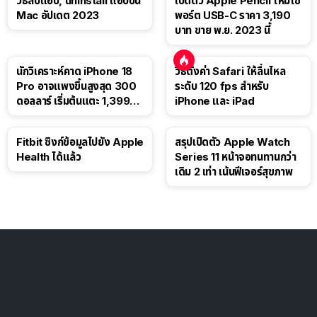
วิธีลบแอป, uninstall แอปบน
เปิดตัว Apple Pencil ใหม่ใช้
Mac อัปเดต 2023
พอร์ต USB-C ราคา 3,190
บาท ขาย พ.ย. 2023 นี้
นักวิเคราะห์คาด iPhone 18
วิธีตั้งค่า Safari ให้ลื่นไหล
Pro อาจแพงขึ้นสูงสุด 300
ระดับ 120 fps สำหรับ
ดอลลาร์ เริ่มต้นแตะ 1,399
iPhone และ iPad
ดอลลาร์
Fitbit ซิงก์ข้อมูลไปยัง Apple
สรุปเปิดตัว Apple Watch
Health ได้แล้ว
Series 11 หน้าจอทนทานกว่า
เดิม 2 เท่า เน้นฟีเจอร์สุขภาพ