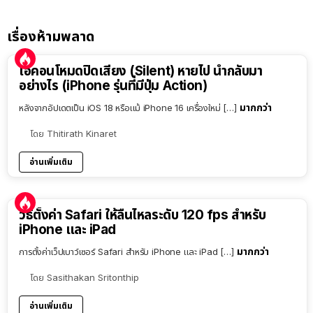
เรื่องห้ามพลาด
ไอคอนโหมดปิดเสียง (Silent) หายไป นำกลับมา
อย่างไร (iPhone รุ่นที่มีปุ่ม Action)
มากกว่า
หลังจากอัปเดตเป็น iOS 18 หรือแม้ iPhone 16 เครื่องใหม่ […]
โดย
Thitirath Kinaret
อ่านเพิ่มเติม
วิธีตั้งค่า Safari ให้ลื่นไหลระดับ 120 fps สำหรับ
iPhone และ iPad
มากกว่า
การตั้งค่าเว็ปเบาว์เซอร์ Safari สำหรับ iPhone และ iPad […]
โดย
Sasithakan Sritonthip
อ่านเพิ่มเติม