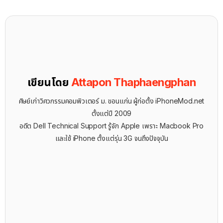
เขียนโดย
Attapon Thaphaengphan
ศิษย์เก่าวิศวกรรมคอมพิวเตอร์ ม. ขอนแก่น ผู้ก่อตั้ง iPhoneMod.net
ตั้งแต่ปี 2009
อดีต Dell Technical Support รู้จัก ​Apple เพราะ Macbook Pro
และใช้ iPhone ตั้งแต่รุ่น 3G จนถึงปัจจุบัน