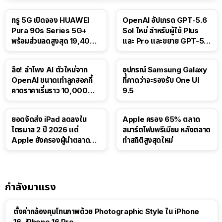
ทรู 5G เปิดจอง HUAWEI
OpenAI อัปเกรด GPT-5.6
Pura 90s Series 5G+
Sol ใหม่ สำหรับผู้ใช้ Plus
พร้อมส่วนลดสูงสุด 19,400
และ Pro และขยาย GPT-5.6
บาท
Luna ให้ผู้ใช้ฟรี
ลือ! ลำโพง AI ตัวใหม่จาก
อุปกรณ์ Samsung Galaxy
OpenAI ขนาดเท่าลูกฮอกกี้
ที่คาดว่าจะรองรับ One UI
คาดราคาเริ่มราว 10,000
9.5
บาท
ยอดจัดส่ง iPad ลดลงใน
Apple ครอง 65% ตลาด
ไตรมาส 2 ปี 2026 แต่
สมาร์ตโฟนพรีเมียม หลังตลาด
Apple ยังครองผู้นำตลาด
ทำสถิติสูงสุดใหม่
แท็บเล็ต
กำลังมาแรง
ตั้งค่ากล้องคุมโทนภาพด้วย Photographic Style ใน iPhone
16, iPhone 16 Pro