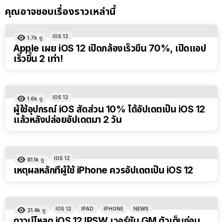
คุณอาจชอบเรื่องราวเหล่านี้
IOS 12
1.7k
ดู
Apple เผย iOS 12 เปิดกล้องเร็วขึ้น 70%, เปิดแอป
เร็วขึ้น 2 เท่า!
IOS 12
1.6k
ดู
ผู้ใช้อุปกรณ์ iOS สัดส่วน 10% ได้อัปเดตเป็น iOS 12
แล้วหลังปล่อยอัปเดตมา 2 วัน
IOS 12
81.1k
ดู
เหตุผลหลักที่ผู้ใช้ iPhone ควรอัปเดตเป็น iOS 12
IOS 12
IPAD
IPHONE
NEWS
21.4k
ดู
ดาวน์โหลด iOS 12 IPSW เวอร์ชัน GM ตัวเต็มก่อน