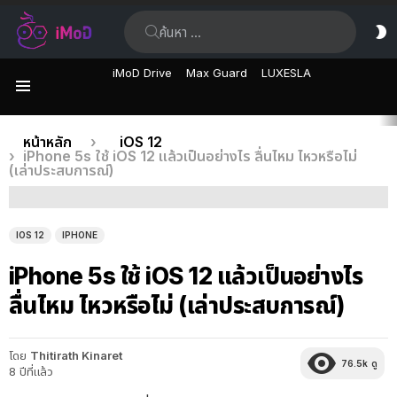
ค้นหา:
ส
ผิ
iMoD Drive
Max Guard
LUXESLA
เมนู
เรื่อง
คุณอยู่ที่นี่:
หน้าหลัก
iOS 12
iPhone 5s ใช้ iOS 12 แล้วเป็นอย่างไร ลื่นไหม ไหวหรือไม่
ล่าสุด
(เล่าประสบการณ์)
IOS 12
IPHONE
iPhone 5s ใช้ iOS 12 แล้วเป็นอย่างไร
ลื่นไหม ไหวหรือไม่ (เล่าประสบการณ์)
โดย
Thitirath Kinaret
76.5k
ดู
8 ปีที่แล้ว