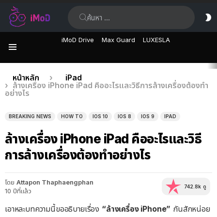
ค้นหา:
ส
ผิ
iMoD Drive
Max Guard
LUXESLA
เมนู
เรื่อง
คุณอยู่ที่นี่:
หน้าหลัก
iPad
ล้างเครื่อง iPhone iPad คืออะไรและวิธีการล้างเครื่องต้องทำ
ล่าสุด
อย่างไร
BREAKING NEWS
HOW TO
IOS 10
IOS 8
IOS 9
IPAD
ล้างเครื่อง iPhone iPad คืออะไรและวิธี
การล้างเครื่องต้องทำอย่างไร
โดย
Attapon Thaphaengphan
742.8k
ดู
10 ปีที่แล้ว
เอาหละบทความนี้ขออธิบายเรื่อง
“ล้างเครื่อง iPhone”
กันสักหน่อย