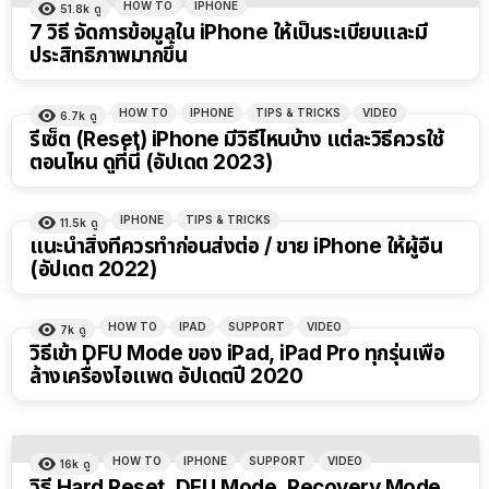
HOW TO
IPHONE
51.8k
ดู
7 วิธี จัดการข้อมูลใน iPhone ให้เป็นระเบียบและมี
ประสิทธิภาพมากขึ้น
HOW TO
IPHONE
TIPS & TRICKS
VIDEO
6.7k
ดู
รีเซ็ต (Reset) iPhone มีวิธีไหนบ้าง แต่ละวิธีควรใช้
ตอนไหน ดูที่นี่ (อัปเดต 2023)
IPHONE
TIPS & TRICKS
11.5k
ดู
แนะนำสิ่งที่ควรทำก่อนส่งต่อ / ขาย iPhone ให้ผู้อื่น
(อัปเดต 2022)
HOW TO
IPAD
SUPPORT
VIDEO
7k
ดู
วิธีเข้า DFU Mode ของ iPad, iPad Pro ทุกรุ่นเพื่อ
ล้างเครื่องไอแพด อัปเดตปี 2020
HOW TO
IPHONE
SUPPORT
VIDEO
16k
ดู
วิธี Hard Reset, DFU Mode, Recovery Mode