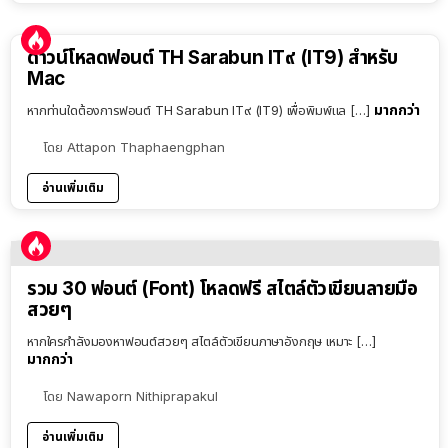
ดาวน์โหลดฟอนต์ TH Sarabun IT๙ (IT9) สำหรับ
Mac
มากกว่า
หากท่านใดต้องการฟอนต์ TH Sarabun IT๙ (IT9) เพื่อพิมพ์แล […]
โดย
Attapon Thaphaengphan
อ่านเพิ่มเติม
รวม 30 ฟอนต์ (Font) โหลดฟรี สไตล์ตัวเขียนลายมือ
สวยๆ
หากใครกำลังมองหาฟอนต์สวยๆ สไตล์ตัวเขียนภาษาอังกฤษ เหมาะ […]
มากกว่า
โดย
Nawaporn Nithiprapakul
อ่านเพิ่มเติม