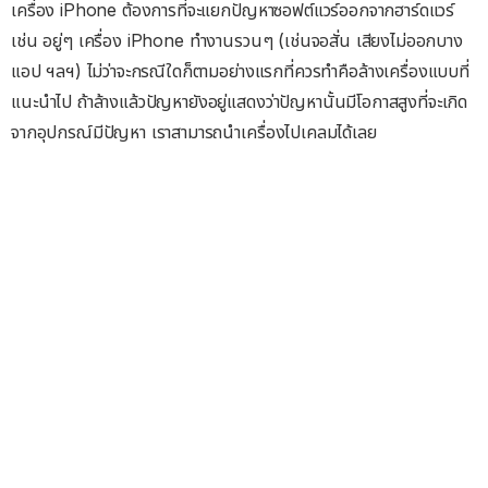
เครื่อง iPhone ต้องการที่จะแยกปัญหาซอฟต์แวร์ออกจากฮาร์ดแวร์
เช่น อยู่ๆ เครื่อง iPhone ทำงานรวนๆ (เช่นจอสั่น เสียงไม่ออกบาง
แอป ฯลฯ) ไม่ว่าจะกรณีใดก็ตามอย่างแรกที่ควรทำคือล้างเครื่องแบบที่
แนะนำไป ถ้าล้างแล้วปัญหายังอยู่แสดงว่าปัญหานั้นมีโอกาสสูงที่จะเกิด
จากอุปกรณ์มีปัญหา เราสามารถนำเครื่องไปเคลมได้เลย