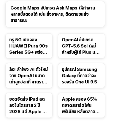
Google Maps อัปเกรด Ask Maps ให้ทำงาน
หลายขั้นตอนได้ เช่น สั่งอาหาร, ติดตามขนส่ง
สาธารณะ
ทรู 5G เปิดจอง
OpenAI อัปเกรด
HUAWEI Pura 90s
GPT-5.6 Sol ใหม่
Series 5G+ พร้อม
สำหรับผู้ใช้ Plus และ
ส่วนลดสูงสุด 19,400
Pro และขยาย GPT-
บาท
5.6 Luna ให้ผู้ใช้ฟรี
ลือ! ลำโพง AI ตัวใหม่
อุปกรณ์ Samsung
จาก OpenAI ขนาด
Galaxy ที่คาดว่าจะ
เท่าลูกฮอกกี้ คาดราคา
รองรับ One UI 9.5
เริ่มราว 10,000 บาท
ยอดจัดส่ง iPad ลด
Apple ครอง 65%
ลงในไตรมาส 2 ปี
ตลาดสมาร์ตโฟน
2026 แต่ Apple ยัง
พรีเมียม หลังตลาดทำ
ครองผู้นำตลาด
สถิติสูงสุดใหม่
แท็บเล็ต