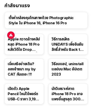
กำลังมาแรง
ตั้งค่ากล้องคุมโทนภาพด้วย Photographic
Style ใน iPhone 16, iPhone 16 Pro
Apple กวาดล้างคลิป
วิธีการสมัคร
หลุด iPhone 18 Pro
UNiDAYS เพื่อยืนยัน
หลังวิดีโอ Drop
สิทธิ์สำหรับ Back to
Test ปลิวหายจากสื่อ
School 2565
โซเชียล
เบื่อเครือข่ายเดิม?
วิธีลบแอป, uninstall
ลองย้ายมา my by
แอปบน Mac อัปเดต
CAT กันเถอะ !!!
2023
เปิดตัว Apple
นักวิเคราะห์คาด
Pencil ใหม่ใช้พอร์ต
iPhone 18 Pro อาจ
USB-C ราคา 3,190
แพงขึ้นสูงสุด 300
บาท ขาย พ.ย. 2023
ดอลลาร์ เริ่มต้นแตะ
นี้
1,399 ดอลลาร์