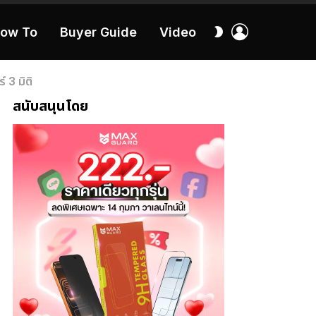
เข้า
สลับ
ow To
Buyer Guide
Video
สู่
ผิว
ระบบ
40:16
 3 มิติ
สนับสนุนโดย