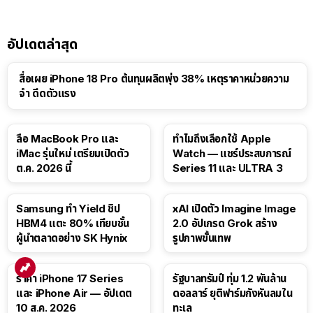
อัปเดตล่าสุด
สื่อเผย iPhone 18 Pro ต้นทุนผลิตพุ่ง 38% เหตุราคาหน่วยความ
จำ ดีดตัวแรง
15:01
ลือ MacBook Pro และ
ทำไมถึงเลือกใช้ Apple
iMac รุ่นใหม่ เตรียมเปิดตัว
Watch — แชร์ประสบการณ์
ต.ค. 2026 นี้
Series 11 และ ULTRA 3
Samsung ทำ Yield ชิป
xAI เปิดตัว Imagine Image
HBM4 แตะ 80% เทียบชั้น
2.0 อัปเกรด Grok สร้าง
ผู้นำตลาดอย่าง SK Hynix
รูปภาพขั้นเทพ
ราคา iPhone 17 Series
รัฐบาลทรัมป์ ทุ่ม 1.2 พันล้าน
และ iPhone Air — อัปเดต
ดอลลาร์ ยุติฟาร์มกังหันลมใน
10 ส.ค. 2026
ทะเล