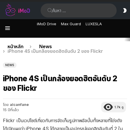
ค้นหา:
ส
ผิ
iMoD Drive
Max Guard
LUXESLA
เมนู
เรื่อง
คุณอยู่ที่นี่:
หน้าหลัก
News
iPhone 4S เป็นกล้องยอดฮิตอันดับ 2 ของ Flickr
ล่าสุด
NEWS
iPhone 4S เป็นกล้องยอดฮิตอันดับ 2
ของ Flickr
โดย
alcanfane
1.7k
ดู
15 ปีที่แล้ว
Flickr เป็นเวปไซต์เกี่ยวกับการจัดเก็บรูปภาพอัลบั้มทั้งหลายที่โด่งดัง
ได้เปิดเผยว่า iPhone 4S ได้กลายเป็นอุปกรณ์ยอดฮิตอันดับที่ 2 ใน