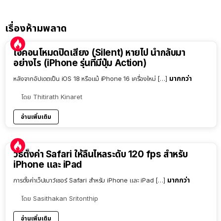
เรื่องห้ามพลาด
ไอคอนโหมดปิดเสียง (Silent) หายไป นำกลับมา
อย่างไร (iPhone รุ่นที่มีปุ่ม Action)
มากกว่า
หลังจากอัปเดตเป็น iOS 18 หรือแม้ iPhone 16 เครื่องใหม่ […]
โดย
Thitirath Kinaret
อ่านเพิ่มเติม
วิธีตั้งค่า Safari ให้ลื่นไหลระดับ 120 fps สำหรับ
iPhone และ iPad
มากกว่า
การตั้งค่าเว็ปเบาว์เซอร์ Safari สำหรับ iPhone และ iPad […]
โดย
Sasithakan Sritonthip
อ่านเพิ่มเติม