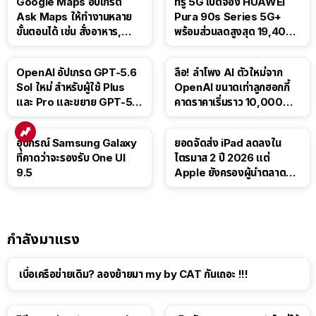
Google Maps อัปเกรด
ทรู 5G เปิดจอง HUAWEI
Ask Maps ให้ทำงานหลาย
Pura 90s Series 5G+
ขั้นตอนได้ เช่น สั่งอาหาร,
พร้อมส่วนลดสูงสุด 19,400
ติดตามขนส่งสาธารณะ
บาท
OpenAI อัปเกรด GPT-5.6
ลือ! ลำโพง AI ตัวใหม่จาก
Sol ใหม่ สำหรับผู้ใช้ Plus
OpenAI ขนาดเท่าลูกฮอกกี้
และ Pro และขยาย GPT-5.6
คาดราคาเริ่มราว 10,000
Luna ให้ผู้ใช้ฟรี
บาท
อุปกรณ์ Samsung Galaxy
ยอดจัดส่ง iPad ลดลงใน
ที่คาดว่าจะรองรับ One UI
ไตรมาส 2 ปี 2026 แต่
9.5
Apple ยังครองผู้นำตลาด
แท็บเล็ต
กำลังมาแรง
เบื่อเครือข่ายเดิม? ลองย้ายมา my by CAT กันเถอะ !!!