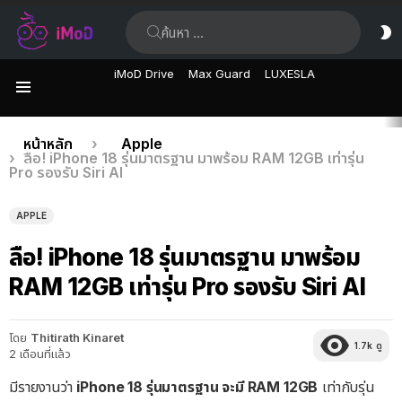
ค้นหา:
ส
ผิ
iMoD Drive
Max Guard
LUXESLA
เมนู
เรื่อง
คุณอยู่ที่นี่:
หน้าหลัก
Apple
ลือ! iPhone 18 รุ่นมาตรฐาน มาพร้อม RAM 12GB เท่ารุ่น
ล่าสุด
Pro รองรับ Siri AI
APPLE
ลือ! iPhone 18 รุ่นมาตรฐาน มาพร้อม
RAM 12GB เท่ารุ่น Pro รองรับ Siri AI
โดย
Thitirath Kinaret
1.7k
ดู
2 เดือนที่แล้ว
มีรายงานว่า
iPhone 18 รุ่นมาตรฐาน จะมี RAM 12GB
เท่ากับรุ่น