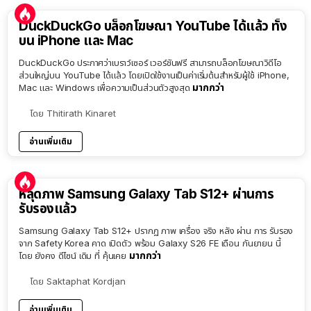
DuckDuckGo บล็อกโฆษณา YouTube ได้แล้ว ทั้ง
บน iPhone และ Mac
DuckDuckGo ประกาศว่าเบราว์เซอร์ เวอร์ชันฟรี สามารถบล็อกโฆษณาวิดีโอ
ส่วนใหญ่บน YouTube ได้แล้ว โดยเปิดใช้งานเป็นค่าเริ่มต้นสำหรับผู้ใช้ iPhone,
มากกว่า
Mac และ Windows เพื่อความเป็นส่วนตัวสูงสุด
โดย
Thitirath Kinaret
อ่านเพิ่มเติม
หลุดภาพ Samsung Galaxy Tab S12+ ผ่านการ
รับรองแล้ว
Samsung Galaxy Tab S12+ ปรากฏ ภาพ เครื่อง จริง หลัง ผ่าน การ รับรอง
จาก Safety Korea คาด เปิดตัว พร้อม Galaxy S26 FE เดือน กันยายน นี้
มากกว่า
โดย ยังคง ดีไซน์ เดิม ที่ คุ้นเคย
โดย
Saktaphat Kordjan
อ่านเพิ่มเติม