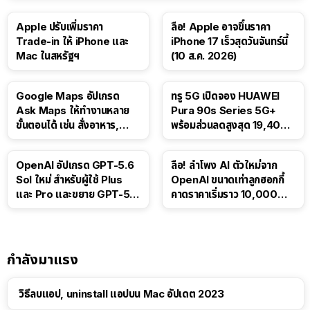
Apple ปรับเพิ่มราคา
ลือ! Apple อาจขึ้นราคา
Trade-in ให้ iPhone และ
iPhone 17 เร็วสุดวันจันทร์นี้
Mac ในสหรัฐฯ
(10 ส.ค. 2026)
Google Maps อัปเกรด
ทรู 5G เปิดจอง HUAWEI
Ask Maps ให้ทำงานหลาย
Pura 90s Series 5G+
ขั้นตอนได้ เช่น สั่งอาหาร,
พร้อมส่วนลดสูงสุด 19,400
ติดตามขนส่งสาธารณะ
บาท
OpenAI อัปเกรด GPT-5.6
ลือ! ลำโพง AI ตัวใหม่จาก
Sol ใหม่ สำหรับผู้ใช้ Plus
OpenAI ขนาดเท่าลูกฮอกกี้
และ Pro และขยาย GPT-5.6
คาดราคาเริ่มราว 10,000
Luna ให้ผู้ใช้ฟรี
บาท
กำลังมาแรง
วิธีลบแอป, uninstall แอปบน Mac อัปเดต 2023