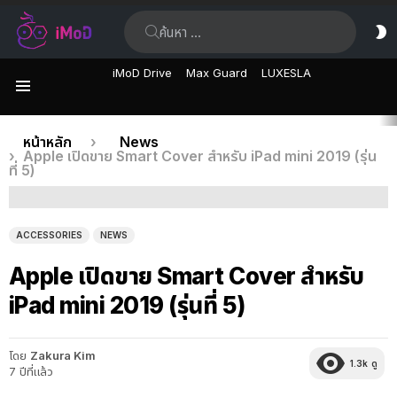
ค้นหา:
ส
ผิ
iMoD Drive
Max Guard
LUXESLA
เมนู
เรื่อง
คุณอยู่ที่นี่:
หน้าหลัก
News
Apple เปิดขาย Smart Cover สำหรับ iPad mini 2019 (รุ่น
ล่าสุด
ที่ 5)
ACCESSORIES
NEWS
Apple เปิดขาย Smart Cover สำหรับ
iPad mini 2019 (รุ่นที่ 5)
โดย
Zakura Kim
1.3k
ดู
7 ปีที่แล้ว