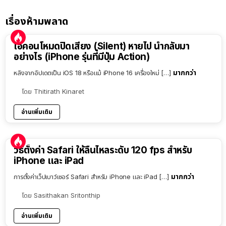
เรื่องห้ามพลาด
ไอคอนโหมดปิดเสียง (Silent) หายไป นำกลับมา
อย่างไร (iPhone รุ่นที่มีปุ่ม Action)
มากกว่า
หลังจากอัปเดตเป็น iOS 18 หรือแม้ iPhone 16 เครื่องใหม่ […]
โดย
Thitirath Kinaret
อ่านเพิ่มเติม
วิธีตั้งค่า Safari ให้ลื่นไหลระดับ 120 fps สำหรับ
iPhone และ iPad
มากกว่า
การตั้งค่าเว็ปเบาว์เซอร์ Safari สำหรับ iPhone และ iPad […]
โดย
Sasithakan Sritonthip
อ่านเพิ่มเติม