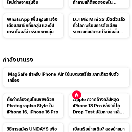
ใหม่ต่างจากรุ่นจีน
ทำลายสถิติยอดจองใน
เกาหลีใต้
WhatsApp เพิ่ม @all แจ้ง
DJI Mic Mini 2S เปิดตัวแล้ว
เตือนสมาชิกทั้งกลุ่ม และอัป
ทั่วโลก พร้อมการตัดเสียง
เกรดโพลล์สำหรับแชตกลุ่ม
รบกวนที่อัปเกรดให้ดียิ่งขึ้น
ด้วย AI
กำลังมาแรง
MagSafe สำหรับ iPhone Air ใช้แบตเตอรี่ประเภทเดียวกับตัว
เครื่อง
ตั้งค่ากล้องคุมโทนภาพด้วย
Apple กวาดล้างคลิปหลุด
Photographic Style ใน
iPhone 18 Pro หลังวิดีโอ
iPhone 16, iPhone 16 Pro
Drop Test ปลิวหายจากสื่อ
โซเชียล
วิธีการสมัคร UNiDAYS เพื่อ
เบื่อเครือข่ายเดิม? ลองย้ายมา