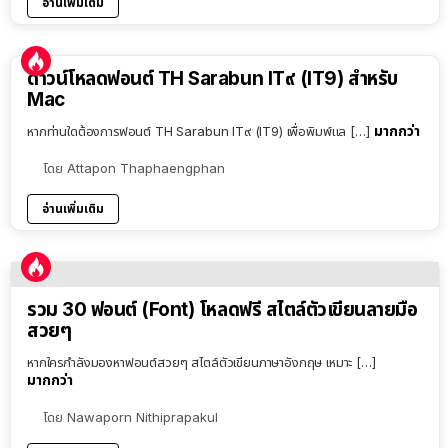
อ่านเพิ่มเติม
ดาวน์โหลดฟอนต์ TH Sarabun IT๙ (IT9) สำหรับ
Mac
มากกว่า
หากท่านใดต้องการฟอนต์ TH Sarabun IT๙ (IT9) เพื่อพิมพ์แล […]
โดย
Attapon Thaphaengphan
อ่านเพิ่มเติม
รวม 30 ฟอนต์ (Font) โหลดฟรี สไตล์ตัวเขียนลายมือ
สวยๆ
หากใครกำลังมองหาฟอนต์สวยๆ สไตล์ตัวเขียนภาษาอังกฤษ เหมาะ […]
มากกว่า
โดย
Nawaporn Nithiprapakul