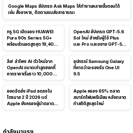
Google Maps อัปเกรด Ask Maps ให้ทำงานหลายขั้นตอนได้
เช่น สั่งอาหาร, ติดตามขนส่งสาธารณะ
ทรู 5G เปิดจอง HUAWEI
OpenAI อัปเกรด GPT-5.6
Pura 90s Series 5G+
Sol ใหม่ สำหรับผู้ใช้ Plus
พร้อมส่วนลดสูงสุด 19,400
และ Pro และขยาย GPT-5.6
บาท
Luna ให้ผู้ใช้ฟรี
ลือ! ลำโพง AI ตัวใหม่จาก
อุปกรณ์ Samsung Galaxy
OpenAI ขนาดเท่าลูกฮอกกี้
ที่คาดว่าจะรองรับ One UI
คาดราคาเริ่มราว 10,000
9.5
บาท
ยอดจัดส่ง iPad ลดลงใน
Apple ครอง 65% ตลาด
ไตรมาส 2 ปี 2026 แต่
สมาร์ตโฟนพรีเมียม หลังตลาด
Apple ยังครองผู้นำตลาด
ทำสถิติสูงสุดใหม่
แท็บเล็ต
กำลังมาแรง