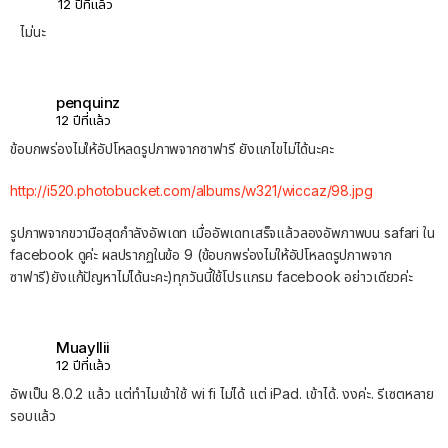
12 ปีที่แล้ว
ไม่นะ
penquinz
12 ปีที่แล้ว
ข้อบกพร่องไม่ให้อัปโหลดรูปภาพจากซาฟารี ยังแกไขไม่ได้นะคะ
http://i520.photobucket.com/albums/w321/wiccaz/98.jpg
รูปภาพจากขวามือสุดกำลังอัพเดท เมื่ออัพเดทเสร็จแล้วลองอัพภาพบน safari ใน
facebook ดูค่ะ ผลปรากฏในข้อ 9 (ข้อบกพร่องไม่ให้อัปโหลดรูปภาพจาก
ซาฟารี)ยังแก้ปัญหาไม่ได้นะคะ)ทุกวันนี้ใช้โปรแกรม facebook อย่าวเดียวค่ะ
Muayllii
12 ปีที่แล้ว
อัพเป็น 8.0.2 แล้ว แต่ทำไมเข้าใช้ wi fi ไม่ได้ แต่ iPad. เข้าได้. งงค่ะ. รีเซตหลาย
รอบแล้ว