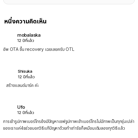
หนึ่งความคิดเห็น
mobalaska
12 ปีที่แล้ว
อัพ OTA ขึ้น recovery เฉยเลยครับ OTL
Shisuka
12 ปีที่แล้ว
สร้างแลนด์มาร์ค ค่ะ
Ufo
12 ปีที่แล้ว
การเข้ารูปภาพเบอร์โทรย้งมีปัญหาเชฟรูปภาพเข้าเบอร์โทรไม่มีภาพเป็นทุกรุ่นเปล่า
ของเราแค่4sช่วยบอกวิธีแก้ปัญหาด้วยทำเท่ารัยก็เหมือนเดิมลองทุกวิธีแล้ว