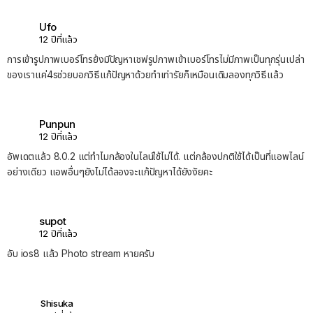
Ufo
12 ปีที่แล้ว
การเข้ารูปภาพเบอร์โทรย้งมีปัญหาเชฟรูปภาพเข้าเบอร์โทรไม่มีภาพเป็นทุกรุ่นเปล่า
ของเราแค่4sช่วยบอกวิธีแก้ปัญหาด้วยทำเท่ารัยก็เหมือนเดิมลองทุกวิธีแล้ว
Punpun
12 ปีที่แล้ว
อัพเดตแล้ว 8.0.2 แต่ทำไมกล้องในไลน์ใช้ไม่ได้. แต่กล้องปกติใช้ได้เป็นที่แอพไลน์
อย่างเดียว แอพอื่นๆยังไม่ได้ลองจะแก้ปัญหาได้ยังงัยคะ
supot
12 ปีที่แล้ว
อับ ios8 แล้ว Photo stream หายครับ
Shisuka