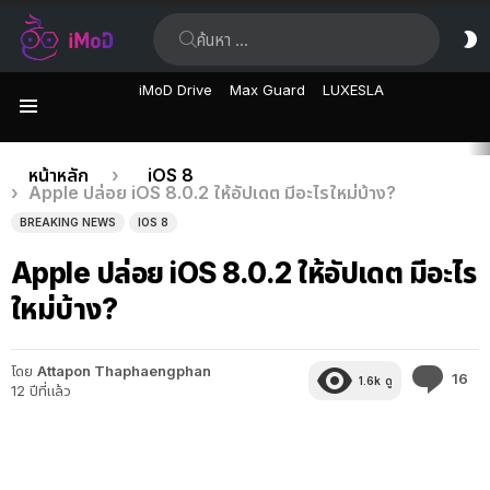
ค้นหา:
ส
ผิ
iMoD Drive
Max Guard
LUXESLA
เมนู
เรื่อง
คุณอยู่ที่นี่:
หน้าหลัก
iOS 8
Apple ปล่อย iOS 8.0.2 ให้อัปเดต มีอะไรใหม่บ้าง?
ล่าสุด
BREAKING NEWS
IOS 8
Apple ปล่อย iOS 8.0.2 ให้อัปเดต มีอะไร
ใหม่บ้าง?
โดย
Attapon Thaphaengphan
คว
16
1.6k
ดู
12 ปีที่แล้ว
คิด
เห็