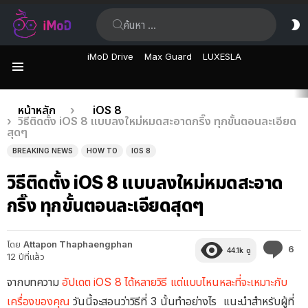
ค้นหา:
ส
ผิ
iMoD Drive
Max Guard
LUXESLA
เมนู
เรื่อง
คุณอยู่ที่นี่:
หน้าหลัก
iOS 8
วิธีติดตั้ง iOS 8 แบบลงใหม่หมดสะอาดกริ๊ง ทุกขั้นตอนละเอียด
ล่าสุด
สุดๆ
BREAKING NEWS
HOW TO
IOS 8
วิธีติดตั้ง iOS 8 แบบลงใหม่หมดสะอาด
กริ๊ง ทุกขั้นตอนละเอียดสุดๆ
โดย
Attapon Thaphaengphan
คว
6
44.1k
ดู
12 ปีที่แล้ว
คิด
เห็
จากบทความ
อัปเดต iOS 8 ได้หลายวิธี แต่แบบไหนหละที่จะเหมาะกับ
เครื่องของคุณ
วันนี้จะสอนว่าวิธีที่ 3 นั้นทำอย่างไร แนะนำสำหรับผู้ที่