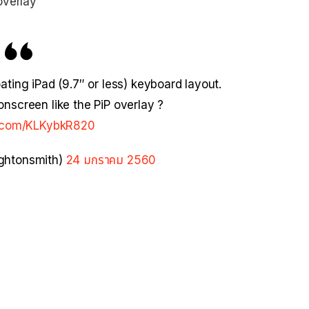
 overlay”
ting iPad (9.7″ or less) keyboard layout.
screen like the PiP overlay ?
er.com/KLKybkR820
ghtonsmith)
24 มกราคม 2560