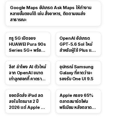
Google Maps อัปเกรด Ask Maps ให้ทำงาน
หลายขั้นตอนได้ เช่น สั่งอาหาร, ติดตามขนส่ง
สาธารณะ
ทรู 5G เปิดจอง
OpenAI อัปเกรด
HUAWEI Pura 90s
GPT-5.6 Sol ใหม่
Series 5G+ พร้อม
สำหรับผู้ใช้ Plus และ
ส่วนลดสูงสุด 19,400
Pro และขยาย GPT-
บาท
5.6 Luna ให้ผู้ใช้ฟรี
ลือ! ลำโพง AI ตัวใหม่
อุปกรณ์ Samsung
จาก OpenAI ขนาด
Galaxy ที่คาดว่าจะ
เท่าลูกฮอกกี้ คาดราคา
รองรับ One UI 9.5
เริ่มราว 10,000 บาท
ยอดจัดส่ง iPad ลด
Apple ครอง 65%
ลงในไตรมาส 2 ปี
ตลาดสมาร์ตโฟน
2026 แต่ Apple ยัง
พรีเมียม หลังตลาดทำ
ครองผู้นำตลาด
สถิติสูงสุดใหม่
แท็บเล็ต