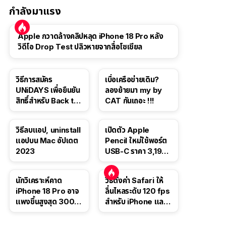
กำลังมาแรง
Apple กวาดล้างคลิปหลุด iPhone 18 Pro หลัง
วิดีโอ Drop Test ปลิวหายจากสื่อโซเชียล
วิธีการสมัคร
เบื่อเครือข่ายเดิม?
UNiDAYS เพื่อยืนยัน
ลองย้ายมา my by
สิทธิ์สำหรับ Back to
CAT กันเถอะ !!!
School 2565
วิธีลบแอป, uninstall
เปิดตัว Apple
แอปบน Mac อัปเดต
Pencil ใหม่ใช้พอร์ต
2023
USB-C ราคา 3,190
บาท ขาย พ.ย. 2023
นี้
นักวิเคราะห์คาด
วิธีตั้งค่า Safari ให้
iPhone 18 Pro อาจ
ลื่นไหลระดับ 120 fps
แพงขึ้นสูงสุด 300
สำหรับ iPhone และ
ดอลลาร์ เริ่มต้นแตะ
iPad
1,399 ดอลลาร์