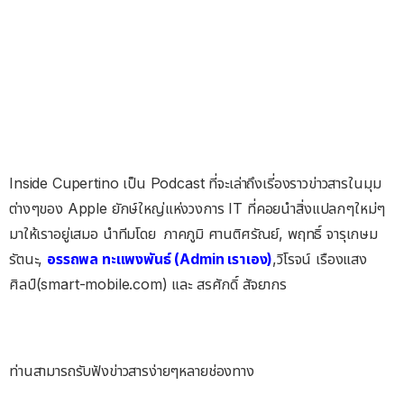
Inside Cupertino เป็น Podcast ที่จะเล่าถึงเรี่องราวข่าวสารในมุม
ต่างๆของ Apple ยักษ์ใหญ่แห่งวงการ IT ที่คอยนำสิ่งแปลกๆใหม่ๆ
มาให้เราอยู่เสมอ นำทีมโดย ภาคภูมิ ศานติศรัณย์, พฤทธิ์ จารุเกษม
รัตนะ,
อรรถพล ทะแพงพันธ์ (Admin เราเอง)
,วิโรจน์ เรืองแสง
ศิลป์(smart-mobile.com) และ สรศักดิ์ สัจยากร
ท่านสามารถรับฟังข่าวสารง่ายๆหลายช่องทาง