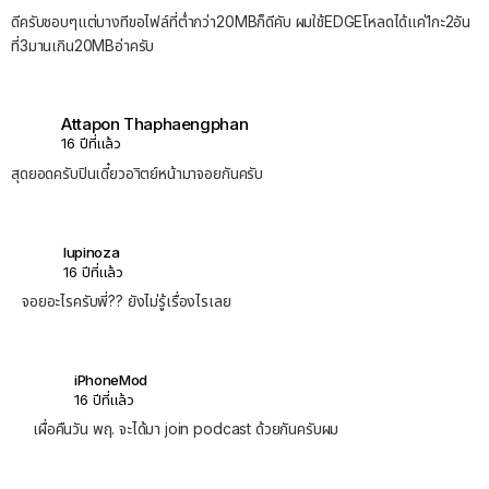
ดีครับชอบๆแต่บางทีขอไฟล์ที่ตํ่ากว่า20MBก็ดีคับ ผมใช้EDGEโหลดได้แค่1กะ2อัน
ที่3มานเกิน20MBอ่าครับ
Attapon Thaphaengphan
16 ปีที่แล้ว
สุดยอดครับปินเดี๋ยวอาิตย์หน้ามาจอยกันครับ
lupinoza
16 ปีที่แล้ว
จอยอะไรครับพี่?? ยังไม่รู้เรื่องไรเลย
iPhoneMod
16 ปีที่แล้ว
เผื่อคืนวัน พฤ. จะได้มา join podcast ด้วยกันครับผม