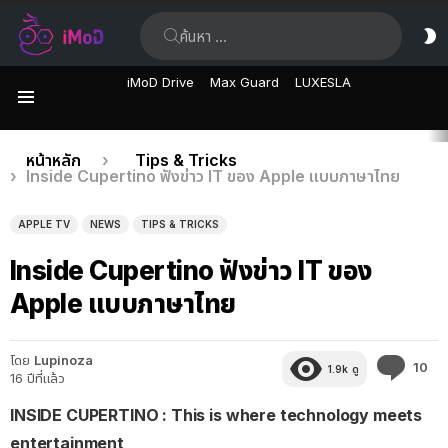
ค้นหา:
ส
ผิ
iMoD Drive
Max Guard
LUXESLA
เมนู
เรื่อง
คุณอยู่ที่นี่:
หน้าหลัก
Tips & Tricks
Inside Cupertino ฟังข่าว IT ของ Apple แบบภาษาไทย
ล่าสุด
APPLE TV
NEWS
TIPS & TRICKS
Inside Cupertino ฟังข่าว IT ของ
Apple แบบภาษาไทย
โดย
Lupinoza
คว
10
1.9k
ดู
16 ปีที่แล้ว
คิด
เห็
INSIDE CUPERTINO : This is where technology meets
entertainment