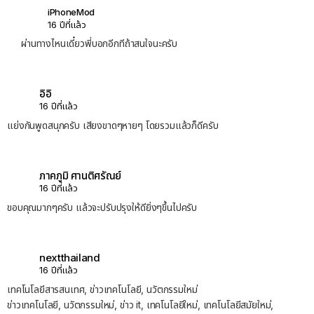
iPhoneMod
16 ปีที่แล้ว
ผ่านทางไหนเดี๋ยวพี่บอกอีกทีถ้าสนใจนะครับ
อิอิ
16 ปีที่แล้ว
แย่งกันพูดสนุกครับ เสียงขาดๆหายๆ โดยรวมแล้วก็ดีครับ
ภาคภูมิ ศานติศรัณย์
16 ปีที่แล้ว
ขอบคุณมากๆครับ แล้วจะปรับปรุงให้ดียิ่งๆขึ้นไปครับ
nextthailand
16 ปีที่แล้ว
เทคโนโลยีสารสนเทศ, ข่าวเทคโนโลยี, นวัตกรรมใหม่
ข่าวเทคโนโลยี, นวัตกรรมใหม่, ข่าว it, เทคโนโลยีใหม่, เทคโนโลยีสมัยใหม่,