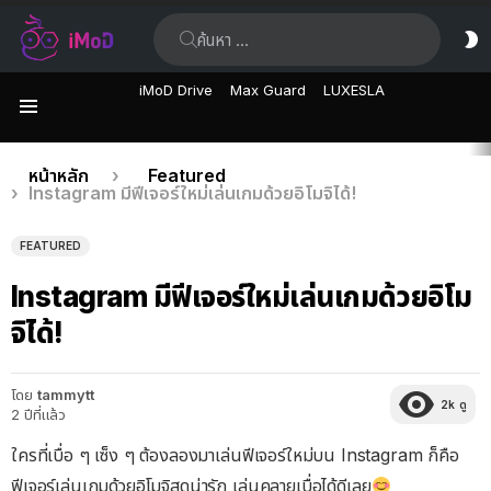
ค้นหา:
ส
ผิ
iMoD Drive
Max Guard
LUXESLA
เมนู
เรื่อง
คุณอยู่ที่นี่:
หน้าหลัก
Featured
Instagram มีฟีเจอร์ใหม่เล่นเกมด้วยอิโมจิได้!
ล่าสุด
FEATURED
Instagram มีฟีเจอร์ใหม่เล่นเกมด้วยอิโม
จิได้!
โดย
tammytt
2k
ดู
2 ปีที่แล้ว
ใครที่เบื่อ ๆ เซ็ง ๆ ต้องลองมาเล่นฟีเจอร์ใหม่บน Instagram ก็คือ
ฟีเจอร์เล่นเกมด้วยอิโมจิสุดน่ารัก เล่นคลายเบื่อได้ดีเลย