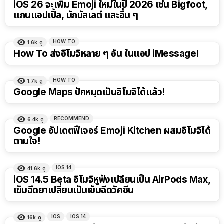
iOS 26 จะเพิ่ม Emoji ใหม่ในปี 2026 เช่น Bigfoot,
แกนแอปเปิ้ล, นักบัลเลต์ และอื่น ๆ
HOW TO
1.6k
ดู
How To ส่งอิโมจิหลาย ๆ อัน ในแอป iMessage!
HOW TO
1.7k
ดู
Google Maps ปักหมุดเป็นอิโมจิได้แล้ว!
RECOMMEND
6.4k
ดู
Google อัปเดตฟีเจอร์ Emoji Kitchen ผสมอิโมจิได้
ตามใจ!
IOS 14
41.6k
ดู
iOS 14.5 Beta อิโมจิหูฟังเปลี่ยนเป็น AirPods Max,
เข็มฉีดยาเปลี่ยนเป็นเข็มฉีดวัคซีน
IOS
IOS 14
16k
ดู