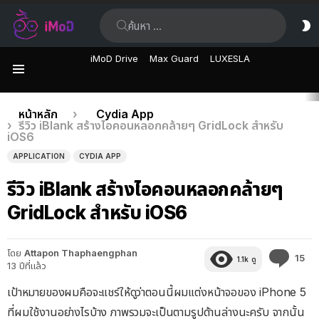
ค้นหา:
ส
ผิ
iMoD Drive
Max Guard
LUXESLA
เมนู
เรื่อง
คุณอยู่ที่นี่:
หน้าหลัก
Cydia App
รีวิว iBlank สร้างไอคอนหลอกคล้ายๆ GridLock สำหรับ
ล่าสุด
iOS6
APPLICATION
CYDIA APP
รีวิว iBlank สร้างไอคอนหลอกคล้ายๆ
GridLock สำหรับ iOS6
โดย
Attapon Thaphaengphan
คว
15
1.1k
ดู
13 ปีที่แล้ว
คิด
เห็
เป้าหมายของผมคือจะแชร์ให้ดูว่าตอนนี้ผมแต่งหน้าจอของ iPhone 5
ที่ผมใช้งานอย่างไรบ้าง ภาพรวมจะเป็นตามรูปด้านล่างนะครับ จากนั้น