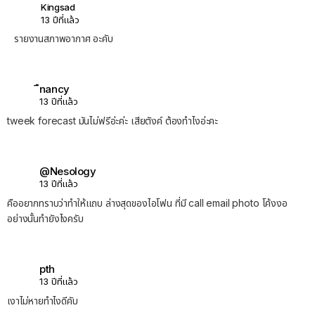
Kingsad
13 ปีที่แล้ว
รายงานสภาพอากาศ อะคับ
ืnancy
13 ปีที่แล้ว
tweek forecast มันไม่ฟรีอ่ะค่ะ เสียตังค์ ต้องทำไงอ่ะคะ
@Nesology
13 ปีที่แล้ว
คืออยากทราบว่าทำให้แถบ ล่างสุดของไอโฟน ที่มี call email photo โค้งงอ
อย่างนั้นทำยังไงครับ
pth
13 ปีที่แล้ว
เงาไม่หายทําไงดีคับ