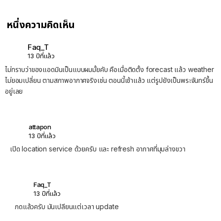
หนึ่งความคิดเห็น
Faq_T
13 ปีที่แล้ว
ไม่ทราบว่าของแอดมินเป็นแบบผมมั้ยคับ คือเมื่อติดตั้ง forecast แล้ว weather
ไม่ยอมเปลี่ยน ตามสภาพอากาศจริงเช่น ตอนนี้เช้าแล้ว แต่รูปยังเป็นพระจันทร์ขึ้น
อยู่เลย
attapon
13 ปีที่แล้ว
เปิด location service ด้วยครับ และ refresh อากาศที่มุมล่างขวา
Faq_T
13 ปีที่แล้ว
กดแล้วครับ มันเปลียนแต่เวลา update