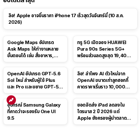
ลือ! Apple อาจขึ้นราคา iPhone 17 เร็วสุดวันจันทร์นี้ (10 ส.ค.
2026)
Google Maps อัปเกรด
ทรู 5G เปิดจอง HUAWEI
Ask Maps ให้ทำงานหลาย
Pura 90s Series 5G+
ขั้นตอนได้ เช่น สั่งอาหาร,
พร้อมส่วนลดสูงสุด 19,400
ติดตามขนส่งสาธารณะ
บาท
OpenAI อัปเกรด GPT-5.6
ลือ! ลำโพง AI ตัวใหม่จาก
Sol ใหม่ สำหรับผู้ใช้ Plus
OpenAI ขนาดเท่าลูกฮอกกี้
และ Pro และขยาย GPT-5.6
คาดราคาเริ่มราว 10,000
Luna ให้ผู้ใช้ฟรี
บาท
อุปกรณ์ Samsung Galaxy
ยอดจัดส่ง iPad ลดลงใน
ที่คาดว่าจะรองรับ One UI
ไตรมาส 2 ปี 2026 แต่
9.5
Apple ยังครองผู้นำตลาด
แท็บเล็ต