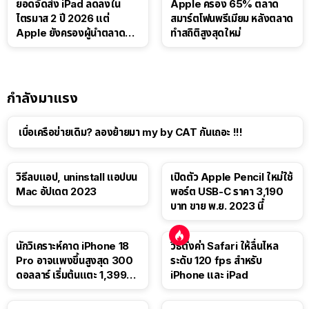
ยอดจัดส่ง iPad ลดลงใน
Apple ครอง 65% ตลาด
ไตรมาส 2 ปี 2026 แต่
สมาร์ตโฟนพรีเมียม หลังตลาด
Apple ยังครองผู้นำตลาด
ทำสถิติสูงสุดใหม่
แท็บเล็ต
กำลังมาแรง
เบื่อเครือข่ายเดิม? ลองย้ายมา my by CAT กันเถอะ !!!
วิธีลบแอป, uninstall แอปบน
เปิดตัว Apple Pencil ใหม่ใช้
Mac อัปเดต 2023
พอร์ต USB-C ราคา 3,190
บาท ขาย พ.ย. 2023 นี้
นักวิเคราะห์คาด iPhone 18
วิธีตั้งค่า Safari ให้ลื่นไหล
Pro อาจแพงขึ้นสูงสุด 300
ระดับ 120 fps สำหรับ
ดอลลาร์ เริ่มต้นแตะ 1,399
iPhone และ iPad
ดอลลาร์