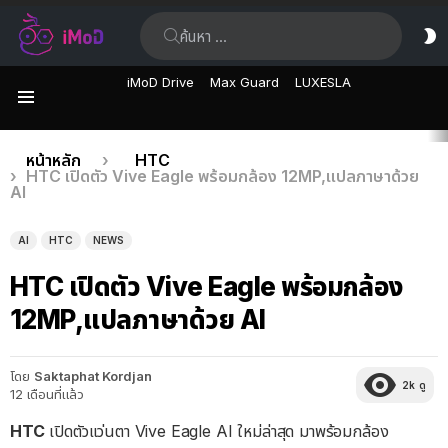
ค้นหา:
ส
ผิ
iMoD Drive
Max Guard
LUXESLA
เมนู
เรื่อง
คุณอยู่ที่นี่:
หน้าหลัก
HTC
HTC เปิดตัว Vive Eagle พร้อมกล้อง 12MP,แปลภาษาด้วย
ล่าสุด
AI
AI
HTC
NEWS
HTC เปิดตัว Vive Eagle พร้อมกล้อง
12MP,แปลภาษาด้วย AI
โดย
Saktaphat Kordjan
2k
ดู
12 เดือนที่แล้ว
HTC
เปิดตัวแว่นตา Vive Eagle AI ใหม่ล่าสุด มาพร้อมกล้อง